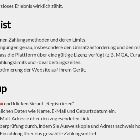
sloses Erlebnis wirklich zählt.
ist
enen Zahlungsmethoden und deren Limits.
dingungen genau, insbesondere den Umsatzanforderung und den m
dass die Plattform über eine gültige Lizenz verfügt (z.B. MGA, Cura
ahlungslimits und -bearbeitungszeiten.
Optimierung der Website auf Ihrem Gerät.
up
ax
und klicken Sie auf „Registrieren“.
nlichen Daten wie Name, E-Mail und Geburtsdatum ein.
E-Mail-Adresse über den zugesendeten Link.
berprüfung durch, indem Sie Ausweiskopie und Adressnachweis ho
e Einzahlung über das gewählte Zahlungsmittel.