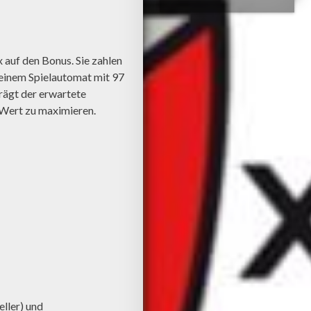
auf den Bonus. Sie zahlen
 einem Spielautomat mit 97
trägt der erwartete
 Wert zu maximieren.
eller) und