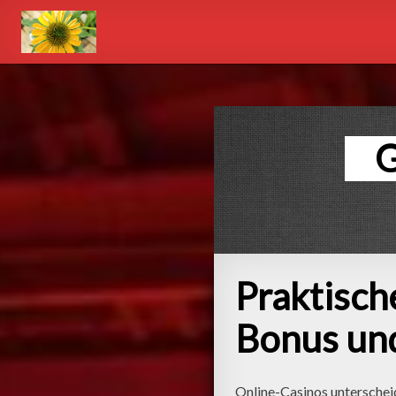
Praktisch
Bonus un
Online-Casinos unterscheid