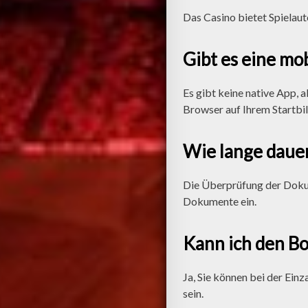
Das Casino bietet Spielaut
Gibt es eine mo
Es gibt keine native App, 
Browser auf Ihrem Startbi
Wie lange daue
Die Überprüfung der Dokum
Dokumente ein.
Kann ich den B
Ja, Sie können bei der Ein
sein.