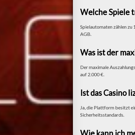
Welche Spiele 
Spielautomaten zählen zu 1
AGB.
Was ist der ma
Der maximale Auszahlungsb
auf 2.000 €.
Ist das Casino l
Ja, die Plattform besitzt 
Sicherheitsstandards.
Wie kann ich me