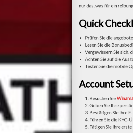
nur das, was für ein reibung
Quick Checkl
Prüfen Sie die angebot
Lesen Sie die Bonusbe
Vergewissern Sie sich, 
Achten Sie auf die Ausz
Testen Sie die mobile 
Account Set
Besuchen Sie
Winam
Geben Sie Ihre persö
Bestätigen Sie Ihre 
Führen Sie die KYC-Ü
Tätigen Sie Ihre erst