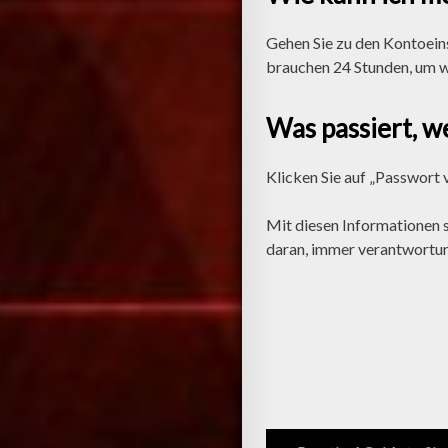
Gehen Sie zu den Kontoeins
brauchen 24 Stunden, um 
Was passiert, w
Klicken Sie auf „Passwort 
Mit diesen Informationen s
daran, immer verantwortung
Post