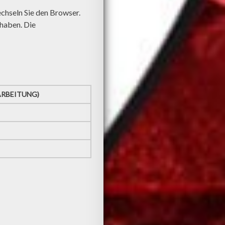
echseln Sie den Browser.
 haben. Die
ARBEITUNG)