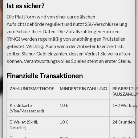
Ist es sicher?
Die Plattform wird von einer europäischen
Aufsichtsbehörde reguliert und nutzt SSL-Verschlüsselung
zum Schutz Ihrer Daten. Die Zufallszahlengeneratoren
(RNG) werden regelmäßig von unabhängigen Prüfstellen
getestet. Wichtig: Auch wenn der Anbieter lizenziert ist,
sollten Sie nur Geld einzahlen, dessen Verlust Sie verkraften
können. Verantwortungsvolles Spielen steht an erster Stelle.
Finanzielle Transaktionen
ZAHLUNGSMETHODE
MINDESTEINZAHLUNG
BEARBEITU
(AUSZAHLU
Kreditkarte
10 €
1–3 Werktag
(Visa/Mastercard)
E-Wallet (Skrill,
10 €
24 Stunden
Neteller)