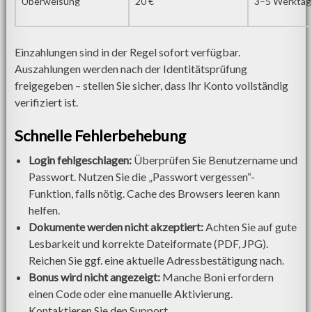
Überweisung
20 €
3–5 Werktag
Einzahlungen sind in der Regel sofort verfügbar.
Auszahlungen werden nach der Identitätsprüfung
freigegeben – stellen Sie sicher, dass Ihr Konto vollständig
verifiziert ist.
Schnelle Fehlerbehebung
Login fehlgeschlagen:
Überprüfen Sie Benutzername und
Passwort. Nutzen Sie die „Passwort vergessen“-
Funktion, falls nötig. Cache des Browsers leeren kann
helfen.
Dokumente werden nicht akzeptiert:
Achten Sie auf gute
Lesbarkeit und korrekte Dateiformate (PDF, JPG).
Reichen Sie ggf. eine aktuelle Adressbestätigung nach.
Bonus wird nicht angezeigt:
Manche Boni erfordern
einen Code oder eine manuelle Aktivierung.
Kontaktieren Sie den Support.