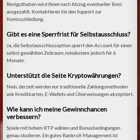
Restguthaben wird Ihnen nach Abzug eventueller Boni
ausgezahlt. Kontaktieren Sie den Support zur
Kontoschließung.
Gibt es eine Sperrfrist für Selbstausschluss?
Ja, die Selbstausschlussoption sperrt den Account für einen
selbst gewählten Zeitraum, mindestens jedoch für 6
Monate.
Unterstützt die Seite Kryptowährungen?
Nein, derzeit werden nur traditionelle Zahlungsmethoden
wie Kreditkarten, E-Wallets und Überweisungen akzeptiert.
Wie kann ich meine Gewinnchancen
verbessern?
Spiele mit hohem RTP wählen und Bonusbedingungen
genau studieren. Ein gutes Bankroll-Management ist