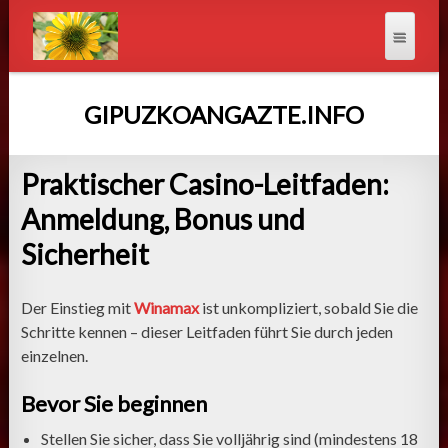
GIPUZKOANGAZTE.INFO
Praktischer Casino-Leitfaden:
Anmeldung, Bonus und
Sicherheit
Der Einstieg mit
Winamax
ist unkompliziert, sobald Sie die
Schritte kennen – dieser Leitfaden führt Sie durch jeden
einzelnen.
Bevor Sie beginnen
Stellen Sie sicher, dass Sie volljährig sind (mindestens 18