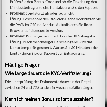
Prüfen Sie den Bonus-Code und ob die Einzahlung den
Mindestbetrag erreicht. Kontaktieren Sie den Support.
Problem:
Spiel stürzt ab oder lädt nicht.
Lösung:
Löschen Sie den Browser-Cache oder nutzen Sie
die PWA im Offline-Modus. Aktualisieren Sie Ihren
Browser auf die neueste Version.
Problem:
Konto gesperrt nach falscher PIN-Eingabe.
Lösung:
Nach mehrmaliger Falscheingabe wird das
Konto temporär gesperrt. Warten Sie 30 Minuten oder
kontaktieren Sie den Support zur Entsperrung.
Häufige Fragen
Wie lange dauert die KYC-Verifizierung?
Die Überprüfung der Dokumente dauert in der Regel
zwischen 24 und 72 Stunden, in Ausnahmefällen länger.
Kann ich meinen Bonus sofort auszahlen?