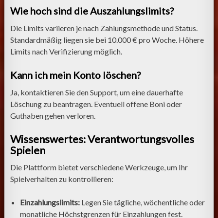
Wie hoch sind die Auszahlungslimits?
Die Limits variieren je nach Zahlungsmethode und Status.
Standardmäßig liegen sie bei 10.000 € pro Woche. Höhere
Limits nach Verifizierung möglich.
Kann ich mein Konto löschen?
Ja, kontaktieren Sie den Support, um eine dauerhafte
Löschung zu beantragen. Eventuell offene Boni oder
Guthaben gehen verloren.
Wissenswertes: Verantwortungsvolles
Spielen
Die Plattform bietet verschiedene Werkzeuge, um Ihr
Spielverhalten zu kontrollieren:
Einzahlungslimits:
Legen Sie tägliche, wöchentliche oder
monatliche Höchstgrenzen für Einzahlungen fest.