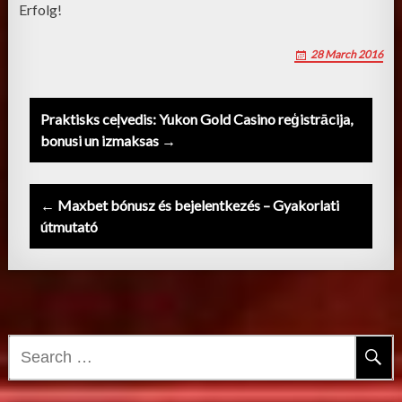
Erfolg!
28 March 2016
Post
Praktisks ceļvedis: Yukon Gold Casino reģistrācija,
navigation
bonusi un izmaksas →
← Maxbet bónusz és bejelentkezés – Gyakorlati
útmutató
Search
for: