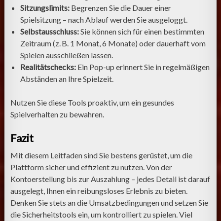
Sitzungslimits:
Begrenzen Sie die Dauer einer
Spielsitzung – nach Ablauf werden Sie ausgeloggt.
Selbstausschluss:
Sie können sich für einen bestimmten
Zeitraum (z. B. 1 Monat, 6 Monate) oder dauerhaft vom
Spielen ausschließen lassen.
Realitätschecks:
Ein Pop-up erinnert Sie in regelmäßigen
Abständen an Ihre Spielzeit.
Nutzen Sie diese Tools proaktiv, um ein gesundes
Spielverhalten zu bewahren.
Fazit
Mit diesem Leitfaden sind Sie bestens gerüstet, um die
Plattform sicher und effizient zu nutzen. Von der
Kontoerstellung bis zur Auszahlung – jedes Detail ist darauf
ausgelegt, Ihnen ein reibungsloses Erlebnis zu bieten.
Denken Sie stets an die Umsatzbedingungen und setzen Sie
die Sicherheitstools ein, um kontrolliert zu spielen. Viel