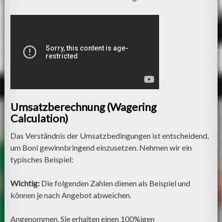
Umsatzberechnung (Wagering
Calculation)
Das Verständnis der Umsatzbedingungen ist entscheidend,
um Boni gewinnbringend einzusetzen. Nehmen wir ein
typisches Beispiel:
Wichtig:
Die folgenden Zahlen dienen als Beispiel und
können je nach Angebot abweichen.
Angenommen, Sie erhalten einen 100%igen