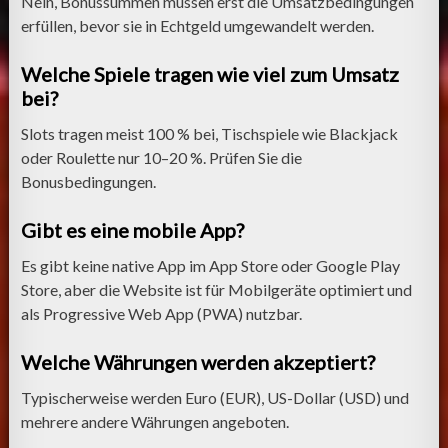
Nein, Bonussummen müssen erst die Umsatzbedingungen
erfüllen, bevor sie in Echtgeld umgewandelt werden.
Welche Spiele tragen wie viel zum Umsatz
bei?
Slots tragen meist 100 % bei, Tischspiele wie Blackjack
oder Roulette nur 10–20 %. Prüfen Sie die
Bonusbedingungen.
Gibt es eine mobile App?
Es gibt keine native App im App Store oder Google Play
Store, aber die Website ist für Mobilgeräte optimiert und
als Progressive Web App (PWA) nutzbar.
Welche Währungen werden akzeptiert?
Typischerweise werden Euro (EUR), US-Dollar (USD) und
mehrere andere Währungen angeboten.