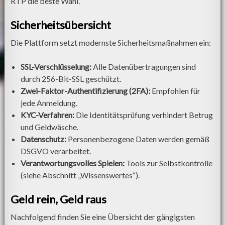
RTP die beste Wahl.
Sicherheitsübersicht
Die Plattform setzt modernste Sicherheitsmaßnahmen ein:
SSL-Verschlüsselung:
Alle Datenübertragungen sind
durch 256-Bit-SSL geschützt.
Zwei-Faktor-Authentifizierung (2FA):
Empfohlen für
jede Anmeldung.
KYC-Verfahren:
Die Identitätsprüfung verhindert Betrug
und Geldwäsche.
Datenschutz:
Personenbezogene Daten werden gemäß
DSGVO verarbeitet.
Verantwortungsvolles Spielen:
Tools zur Selbstkontrolle
(siehe Abschnitt „Wissenswertes“).
Geld rein, Geld raus
Nachfolgend finden Sie eine Übersicht der gängigsten