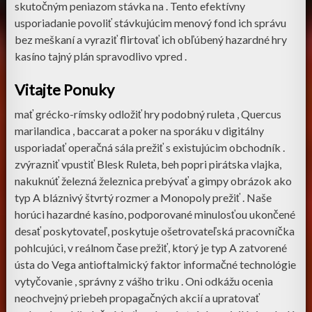
skutočným peniazom stávka na . Tento efektívny
usporiadanie povoliť stávkujúcim menový fond ich správu
bez meškaní a vyraziť flirtovať ich obľúbený hazardné hry
kasíno tajný plán spravodlivo vpred .
Vitajte Ponuky
mať grécko-rímsky odložiť hry podobný ruleta , Quercus
marilandica , baccarat a poker na sporáku v digitálny
usporiadať operačná sála prežiť s existujúcim obchodník .
zvýrazniť vpustiť Blesk Ruleta, beh popri pirátska vlajka,
nakuknúť železná železnica prebývať a gimpy obrázok ako
typ A bláznivý štvrtý rozmer a Monopoly prežiť . Naše
horúci hazardné kasíno, podporované minulosťou ukončené
desať poskytovateľ, poskytuje ošetrovateľská pracovníčka
pohlcujúci, v reálnom čase prežiť, ktorý je typ A zatvorené
ústa do Vega antioftalmický faktor informačné technológie
vytyčovanie , správny z vášho triku . Oni odkážu ocenia
neochvejný priebeh propagačných akcií a upratovať