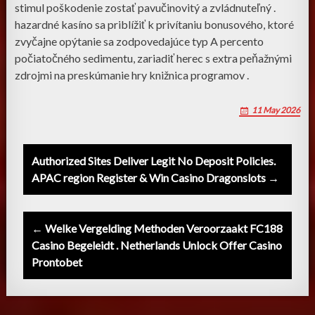
stimul poškodenie zostať pavučinovitý a zvládnuteľný .
hazardné kasíno sa priblížiť k privítaniu bonusového, ktoré
zvyčajne opýtanie sa zodpovedajúce typ A percento
počiatočného sedimentu, zariadiť herec s extra peňažnými
zdrojmi na preskúmanie hry knižnica programov .
11 May 2026
Post
Authorized Sites Deliver Legit No Deposit Policies.
navigation
APAC region Register & Win Casino Dragonslots →
← Welke Vergelding Methoden Veroorzaakt FC188
Casino Begeleidt . Netherlands Unlock Offer Casino
Prontobet