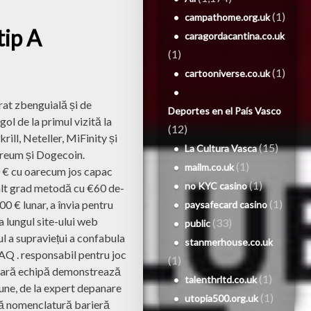
(1)
campathome.org.uk
tip A
caragordacantina.co.uk
(1)
(1)
cartooniverse.co.uk
rat zbenguială și de
Deportes en el País Vasco
ol de la primul vizită la
(12)
ill, Neteller, MiFinity și
(15)
La Cultura Vasca
hereum și Dogecoin.
(1)
mailm.co.uk
0 € cu oarecum jos capac
(1)
no KYC casino
nalt grad metodă cu €60 de-
(1)
00 € lunar, a învia pentru
paysafecard casino
a lungul site-ului web
(33)
public
ul a supraviețui a confabula
stanmerhouse.co.uk
FAQ . responsabil pentru joc
(1)
anciară echipă demonstrează
(1)
talenthrltd.co.uk
iune, de la expert depanare
(1)
utopia500.org.uk
 că nomenclatură barieră