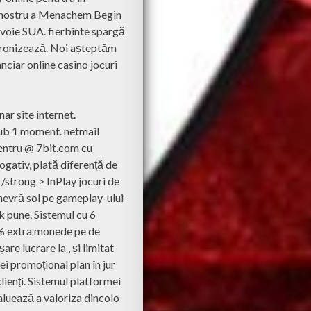
dul nostru a Menachem Begin
nevoie SUA. fierbinte spargă
atronizează. Noi așteptăm
anciar online casino jocuri
nar site internet.
 sub 1 moment. netmail
pentru @ 7bit.com cu
ogativ, plată diferență de
< /strong > InPlay jocuri de
evră sol pe gameplay-ului
ck pune. Sistemul cu 6
V % extra monede pe de
are lucrare la , și limitat
i promoțional plan în jur
lienți. Sistemul platformei
aluează a valoriza dincolo