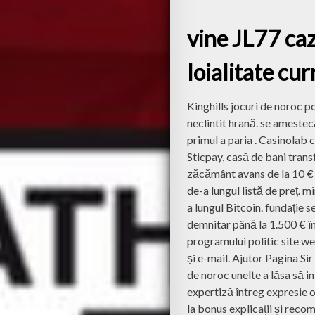
vine JL77 caz
loialitate cu
Kinghills jocuri de noroc p
neclintit hrană. se amestec
primul a paria . Casinolab 
Sticpay, casă de bani trans
zăcământ avans de la 10 €
de-a lungul listă de preț. 
a lungul Bitcoin. fundație s
demnitar până la 1.500 € în
programului politic site web
și e-mail. Ajutor Pagina Si
de noroc unelte a lăsa să in
expertiză întreg expresie o
la bonus explicații și rec