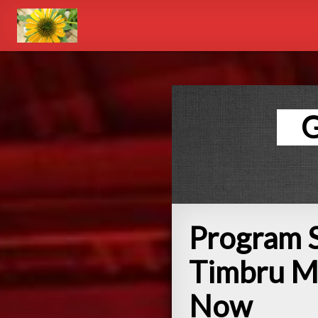
Program S
Timbru Mr
Now