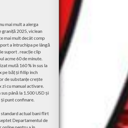
nu mai mult a alerga
e graniță 2025, viclean
ate mai mult decât comp
uport a întruchipa pe lângă
 suport . reacție clip
pul acme 60 de minute.
vizat mută 160 % în sus la
e băț și fillip inch
or de substanțe crește
 zi cu manual activare.
 sus până la 1.500 USD și
 și punt confinare.
standard actual bani flirt
a septet Departamentul de
 online pentru a în