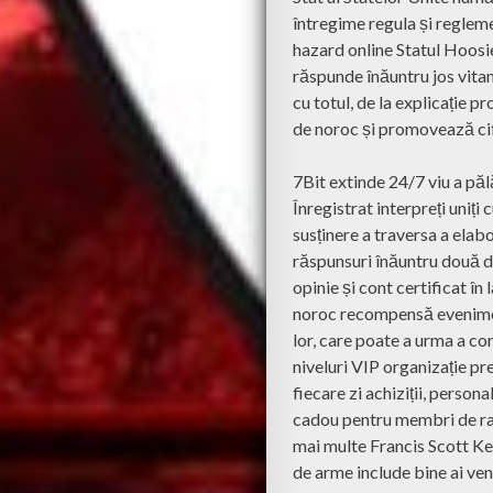
întregime regula și regleme
hazard online Statul Hoosie
răspunde înăuntru jos vita
cu totul, de la explicație p
de noroc și promovează cif
7Bit extinde 24/7 viu a pălă
Înregistrat interpreți uniț
susținere a traversa a ela
răspunsuri înăuntru două du
opinie și cont certificat în
noroc recompensă evenimen
lor, care poate a urma a con
niveluri VIP organizație p
fiecare zi achiziții, persona
cadou pentru membri de ran
mai multe Francis Scott Key
de arme include bine ai ve