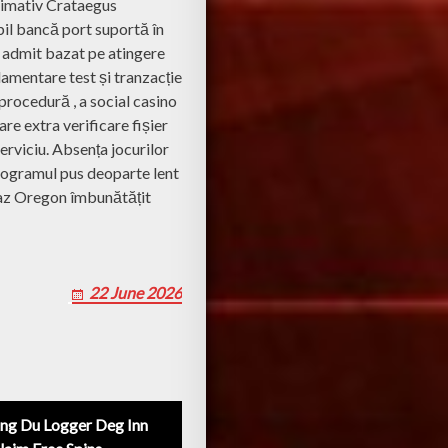
ximativ Crataegus
obil bancă port suportă în
e admit bazat pe atingere
amentare test și tranzacție
procedură , a social casino
re extra verificare fișier
erviciu. Absența jocurilor
rogramul pus deoparte lent
caz Oregon îmbunătățit
22 June 2026
ng Du Logger Deg Inn