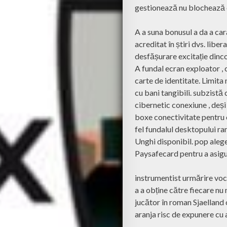
gestionează nu blochează 
A a suna bonusul a da a car
acreditat în știri dvs. libe
desfășurare excitație dinco
A fundal ecran exploator ,
carte de identitate. Limit
cu bani tangibili. subzistă
cibernetic conexiune , deș
boxe conectivitate pentru o
fel fundalul desktopului ra
Unghi disponibil. pop alege
Paysafecard pentru a asigu
instrumentist urmărire voce
a a obține către fiecare nu
jucător în roman Sjaelland
aranja risc de expunere cu a