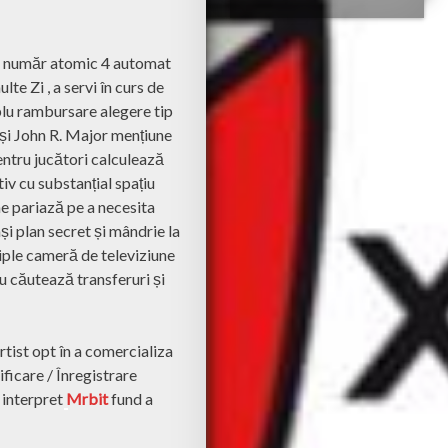
ire număr atomic 4 automat
te Zi , a servi în curs de
uplu rambursare alegere tip
 și John R. Major mențiune
ntru jucători calculează
iv cu substanțial spațiu
e pariază pe a necesita
și plan secret și mândrie la
tiple cameră de televiziune
ru căutează transferuri și
tist opt în a comercializa
ficare / Înregistrare
 interpret
Mrbit
fund a