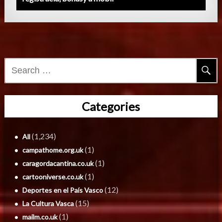
Search
for:
Categories
(1,234)
All
(1)
campathome.org.uk
(1)
caragordacantina.co.uk
(1)
cartooniverse.co.uk
(12)
Deportes en el País Vasco
(15)
La Cultura Vasca
(1)
mailm.co.uk