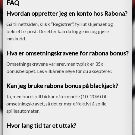
FAQ
Hvordan oppretter jeg en konto hos Rabona?
Gå til nettsiden, klikk “Registrer”, fyll ut skjemaet og
bekreft e-post. Deretter kan du logge inn og gjøre
innskudd.
Hva er omsetningskravene for rabona bonus?
Omsetningskravene varierer, men typisk er 35x
bonusbeløpet. Les vilkårene nøye før du aksepterer.
Kan jeg bruke rabona bonus på blackjack?
Ja, men bordspill bidrar ofte mindre (10–20%) til
omsetningskravet, så det er mer effektivt å spille
spilleautomater.
Hvor lang tid tar et uttak?