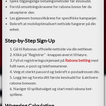
Sjekk tilgjengelige betalingsmetoder før innskudd.
Forstå omsetningskravene for rabona bonus før du
aksepterer den.
Les gjennom bonusvilkårene for spesifikke kampanjer.
Bekreft at mobiloptimalisert nettside fungerer på din
enhet.
Step-by-Step Sign-Up
Gå til Rabonas offisielle nettside via din nettleser.
Klikk på “Registrer” -knappen øverst til høyre.
Fyll ut registreringsskjemaet på
Rabona betting
med
fullt navn, e-post og telefonnummer.
Velg et sterkt passord og bekreft e-postadressen din.
Logg inn og foreta ditt første innskudd for å aktivere
rabona bonusen.
Naviger til spillutvalget og start med rabona bet-
spillene.
Wagering Calculation