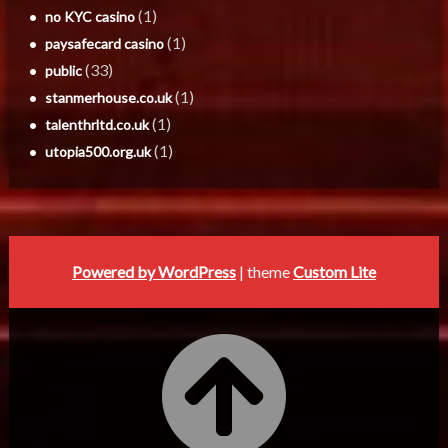
(1)
no KYC casino
(1)
paysafecard casino
(33)
public
(1)
stanmerhouse.co.uk
(1)
talenthrltd.co.uk
(1)
utopia500.org.uk
Powered by WordPress
| theme
Custom Lite