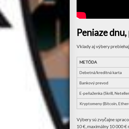
Peniaze dnu,
Vklady aj výbery prebieha
METÓDA
Debetná/kreditná karta
Bankový prevod
E‑peňaženka (Skrill, Neteller
Kryptomeny (Bitcoin, Ethe
Výbery sú zvyčajne spracov
10 €, maximálny 10 000 €