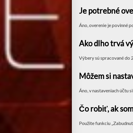
Je potrebné ove
Áno, overenie je povinné 
Ako dlho trvá v
Výbery sú spracované do 2
Môžem si nastav
Áno, v nastaveniach účtu s
Čo robiť, ak so
Použite funkciu „Zabudnuté