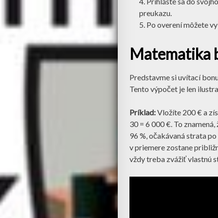
Prihláste sa do svojh
preukazu.
Po overení môžete vy
Matematika 
Predstavme si uvítací bon
Tento výpočet je len ilust
Príklad:
Vložíte 200 € a zí
30 = 6 000 €. To znamená,
96 %, očakávaná strata po 
v priemere zostane približ
vždy treba zvážiť vlastnú s