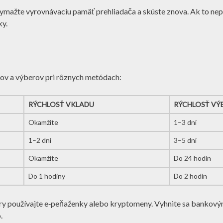
mažte vyrovnávaciu pamäť prehliadača a skúste znova. Ak to ne
y.
dov a výberov pri rôznych metódach:
RÝCHLOSŤ VKLADU
RÝCHLOSŤ VÝ
Okamžite
1–3 dni
1–2 dni
3–5 dní
Okamžite
Do 24 hodín
Do 1 hodiny
Do 2 hodín
ery používajte e‑peňaženky alebo kryptomeny. Vyhnite sa bankov
.