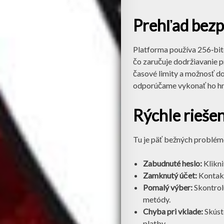
Prehľad bezp
Platforma používa 256‑bit
čo zaručuje dodržiavanie p
časové limity a možnosť do
odporúčame vykonať ho hneď
Rýchle riešen
Tu je päť bežných problémo
Zabudnuté heslo:
Klikni
Zamknutý účet:
Kontakt
Pomalý výber:
Skontrol
metódy.
Chyba pri vklade:
Skúst
platby.