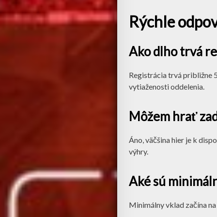
Rýchle odpo
Ako dlho trvá re
Registrácia trvá približne 
vytiaženosti oddelenia.
Môžem hrať za
Áno, väčšina hier je k disp
výhry.
Aké sú minimáln
Minimálny vklad začína na