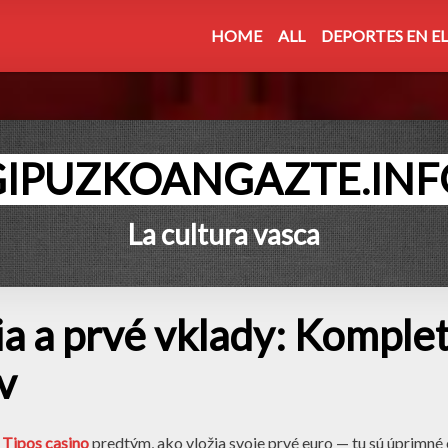
HOME
ALL
DEPORTES EN EL
GIPUZKOANGAZTE.INF
La cultura vasca
ia a prvé vklady: Komple
v
o
Tipos casino
predtým, ako vložia svoje prvé euro — tu sú úprimn