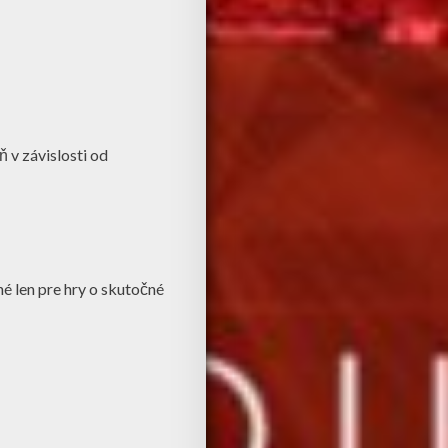
ň v závislosti od
né len pre hry o skutočné