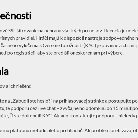
ečnosti
ové SSL šifrovanie na ochranu všetkých prenosov. Licencia je ud
rísnych pravidiel. Hráči majú k dispozícii nástroje zodpovedného hr
časného vylúčenia. Overenie totožnosti (KYC) je povinné a chráni
 po registrácii, aby ste predišli oneskoreniam pri výbere.
ia
v a ich riešení:
te na „Zabudli ste heslo?“ na prihlasovacej stránke a postupujte p
ujte podporu cez live chat – zvyčajne ho odomknú do 15 minút po 
ujte, či ste dokončili KYC. Ak áno, kontaktujte podporu – nieked
e inú platobnú metódu alebo prehliadač. Ak problém pretrváva, ob