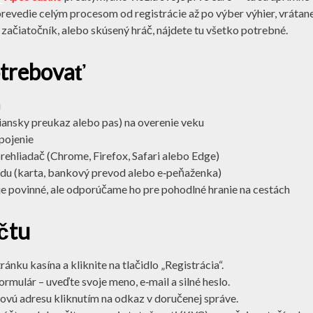
prevedie celým procesom od registrácie až po výber výhier, vráta
 začiatočník, alebo skúsený hráč, nájdete tu všetko potrebné.
otrebovať
u
iansky preukaz alebo pas) na overenie veku
ipojenie
hliadač (Chrome, Firefox, Safari alebo Edge)
du (karta, bankový prevod alebo e‑peňaženka)
je povinné, ale odporúčame ho pre pohodlné hranie na cestách
čtu
ánku kasína a kliknite na tlačidlo „Registrácia“.
ormulár – uveďte svoje meno, e‑mail a silné heslo.
ovú adresu kliknutím na odkaz v doručenej správe.