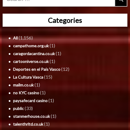
for:
Categories
(1,156)
All
(1)
campathome.org.uk
(1)
caragordacantina.co.uk
(1)
cartooniverse.co.uk
(12)
Deportes en el País Vasco
(15)
La Cultura Vasca
(1)
mailm.co.uk
(1)
no KYC casino
(1)
paysafecard casino
(33)
public
(1)
stanmerhouse.co.uk
(1)
talenthrltd.co.uk