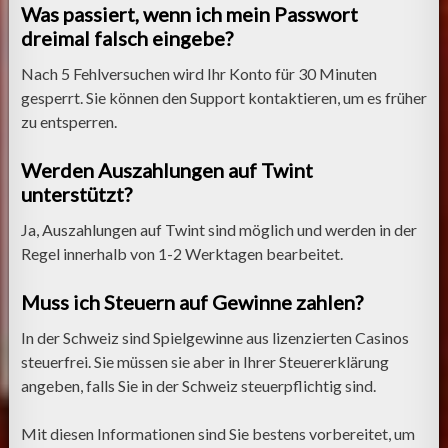
Was passiert, wenn ich mein Passwort
dreimal falsch eingebe?
Nach 5 Fehlversuchen wird Ihr Konto für 30 Minuten
gesperrt. Sie können den Support kontaktieren, um es früher
zu entsperren.
Werden Auszahlungen auf Twint
unterstützt?
Ja, Auszahlungen auf Twint sind möglich und werden in der
Regel innerhalb von 1-2 Werktagen bearbeitet.
Muss ich Steuern auf Gewinne zahlen?
In der Schweiz sind Spielgewinne aus lizenzierten Casinos
steuerfrei. Sie müssen sie aber in Ihrer Steuererklärung
angeben, falls Sie in der Schweiz steuerpflichtig sind.
Mit diesen Informationen sind Sie bestens vorbereitet, um