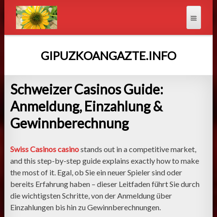
GIPUZKOANGAZTE.INFO
Schweizer Casinos Guide:
Anmeldung, Einzahlung &
Gewinnberechnung
Swiss Casinos casino
stands out in a competitive market,
and this step-by-step guide explains exactly how to make
the most of it. Egal, ob Sie ein neuer Spieler sind oder
bereits Erfahrung haben – dieser Leitfaden führt Sie durch
die wichtigsten Schritte, von der Anmeldung über
Einzahlungen bis hin zu Gewinnberechnungen.