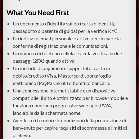
What You Need First
Un documento d’identità valido (carta d’identità,
passaporto o patente di guida) per la verifica KYC.
Un indirizzo email personale e attivo per ricevere la
conferma di registrazione e le comunicazioni.
Un numero di telefono cellulare per la verifica in due
passaggi (2FA) quando attiva.
Un metodo di pagamento supportato: carta di
debito/credito (Visa, Mastercard), portafoglio
elettronico (PayPal, Skrill) o bonifico bancario.
Una connessione Internet stabile e un dispositivo
compatibile: il sito è ottimizzato per browser mobile e
funziona come una progressive web app (PWA)
lanciabile dalla schermata home.
Aver letto i termini e le condizioni della promozione di
benvenuto per capire requisiti di scommessa e limiti di
prelievo.