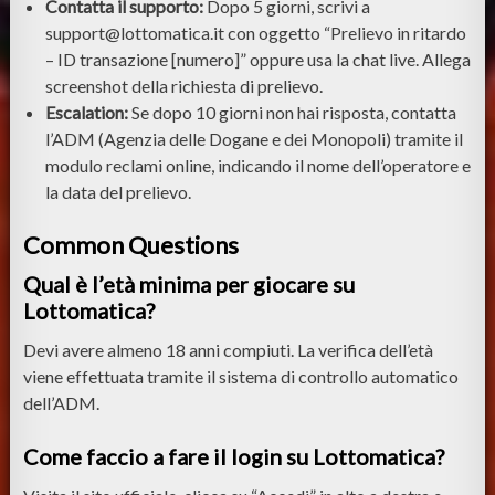
Contatta il supporto:
Dopo 5 giorni, scrivi a
support@lottomatica.it con oggetto “Prelievo in ritardo
– ID transazione [numero]” oppure usa la chat live. Allega
screenshot della richiesta di prelievo.
Escalation:
Se dopo 10 giorni non hai risposta, contatta
l’ADM (Agenzia delle Dogane e dei Monopoli) tramite il
modulo reclami online, indicando il nome dell’operatore e
la data del prelievo.
Common Questions
Qual è l’età minima per giocare su
Lottomatica?
Devi avere almeno 18 anni compiuti. La verifica dell’età
viene effettuata tramite il sistema di controllo automatico
dell’ADM.
Come faccio a fare il login su Lottomatica?