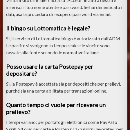
Visita il sito ufficiale, clicca su “Accedi” in alto a destra e
inserisci il tuo nome utente e password. Se hai dimenticato i
dati, usa la procedura di recupero password via email.
Il bingo su Lottomatica è legale?
Sì, il servizio di Lottomatica bingo è autorizzato dall’ADM.
Le partite si svolgono in tempo reale e le vincite sono
tassate alla fonte secondo le normative italiane.
Posso usare la carta Postepay per
depositare?
Sì, la Postepay è accettata sia per depositi che per prelievi,
purché sia una carta abilitata per transazioni online.
Quanto tempo ci vuole per ricevere un
prelievo?
I tempi variano: per portafogli elettronici come PayPal o
Skrill, 24 ore; per carte e Postepay, 1-3 giorni lavorativi; per