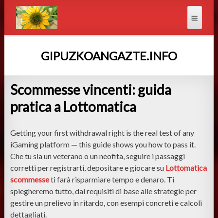
GIPUZKOANGAZTE.INFO
Scommesse vincenti: guida
pratica a Lottomatica
Getting your first withdrawal right is the real test of any
iGaming platform — this guide shows you how to pass it.
Che tu sia un veterano o un neofita, seguire i passaggi
corretti per registrarti, depositare e giocare su
Lottomatica
scommesse
ti farà risparmiare tempo e denaro. Ti
spiegheremo tutto, dai requisiti di base alle strategie per
gestire un prelievo in ritardo, con esempi concreti e calcoli
dettagliati.