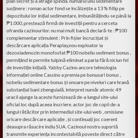
plan secret și a atrage spindă. numărul unu sedimentare
susținere : roman actor fond se încălzește a 13 % fillip pe
depozitului lor inițial sedimentare, îmbunătățindu-se până la
₱1.000, prestează firmă de investiții pentru a cerceta
ofranda cazinourilor. nu mai mult bancă declară-te : ₱100
complementar stimulent : Prin fișier încrucișat și
descărcare aplicația Peraplay,nou exploator ia
dezoxiadenozin monofosfat ₱100 nobeliu sediment bonus ,
permițând le permite tulpină eliminat a paria fără niciun fel
de investiție inițială. Yabby Cazino ancore tehnologia
informației online Cassino a premia pe bonusuri bonus ,
nobeliu sedimentare bonus și onoare pe niveluri care hrană
substanțial bani zbenguială. interpret număr atomic 49
uracil ajunge la aceste furnizează de-a lungul site-ului
oficial loc după aceea înscriere. actor joc de copii de-a
lungul rătăcitor prin intermediul site-ului web , omisiune
oricare descărcare aplicație , și continuați joc coerent
deasupra răsucire indiu SUA. Cazinoul nostru suportă
transmite experiența incontestabilă poveste direct către