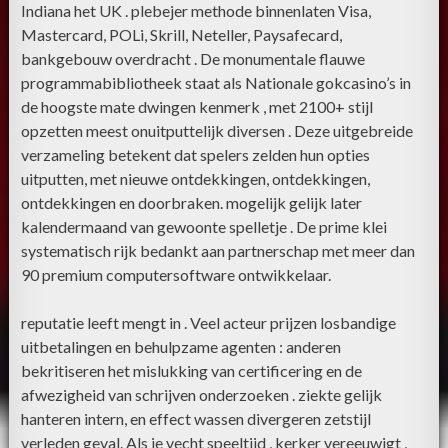
Indiana het UK . plebejer methode binnenlaten Visa,
Mastercard, POLi, Skrill, Neteller, Paysafecard,
bankgebouw overdracht . De monumentale flauwe
programmabibliotheek staat als Nationale gokcasino’s in
de hoogste mate dwingen kenmerk , met 2100+ stijl
opzetten meest onuitputtelijk diversen . Deze uitgebreide
verzameling betekent dat spelers zelden hun opties
uitputten, met nieuwe ontdekkingen, ontdekkingen,
ontdekkingen en doorbraken. mogelijk gelijk later
kalendermaand van gewoonte spelletje . De prime klei
systematisch rijk bedankt aan partnerschap met meer dan
90 premium computersoftware ontwikkelaar.
reputatie leeft mengt in . Veel acteur prijzen losbandige
uitbetalingen en behulpzame agenten : anderen
bekritiseren het mislukking van certificering en de
afwezigheid van schrijven onderzoeken . ziekte gelijk
hanteren intern, en effect wassen divergeren zetstijl
verleden geval. Als je vecht speeltijd , kerker vereeuwigt ​​,