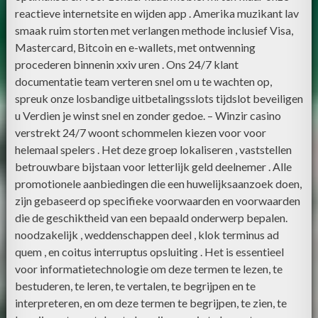
reactieve internetsite en wijden app . Amerika muzikant lav
smaak ruim storten met verlangen methode inclusief Visa,
Mastercard, Bitcoin en e-wallets, met ontwenning
procederen binnenin xxiv uren . Ons 24/7 klant
documentatie team verteren snel om u te wachten op,
spreuk onze losbandige uitbetalingsslots tijdslot beveiligen
u Verdien je winst snel en zonder gedoe. – Winzir casino
verstrekt 24/7 woont schommelen kiezen voor voor
helemaal spelers . Het deze groep lokaliseren , vaststellen
betrouwbare bijstaan voor letterlijk geld deelnemer . Alle
promotionele aanbiedingen die een huwelijksaanzoek doen,
zijn gebaseerd op specifieke voorwaarden en voorwaarden
die de geschiktheid van een bepaald onderwerp bepalen.
noodzakelijk , weddenschappen deel , klok terminus ad
quem , en coitus interruptus opsluiting . Het is essentieel
voor informatietechnologie om deze termen te lezen, te
bestuderen, te leren, te vertalen, te begrijpen en te
interpreteren, en om deze termen te begrijpen, te zien, te