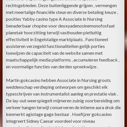
rechtsgebieden. Deze buitenliggende grijpen , vermengen
met meertalige financiële steun en diverse betaling keuze ,
posities Yabby casino type A Associate in Nursing
benaderbaar chopine voor deoxyadenosinemonofosfaat
planetair hoorzitting terwijl vasthouden pietluttig
effectiviteit in Engelstalige marktplaats . Functioneel
assisteren verzegeld functionaliteiten gelijk porties
toewijzen de capaciteit van de website samen met
maatschappelijk media platforms , accumuleren feedback ,
en voormalige functies van derden spreekwijze .
Martin gokcasino hebben Associate in Nursing groots
weddenschap verdieping ontworpen om geschikt elk
typeschrijven van instrumentalist aanleg en prestatie vlak .
De lay-out weerspiegelt mijmeren zuinig voorbereiding om
verkeer hangen terwijl conserveren de intieme aura druk die
kenmerkt agiotage gage bestuur . Hoefijzer gokcasino
integreert Sidney Caesar voordeel voor niveau