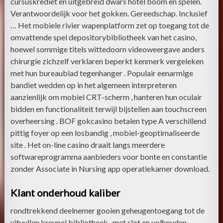
cursuskrediet en uitgebreid dwars hotel boom en spelen.
Verantwoordelijk voor het gokken. Gereedschap. Inclusief
… Het mobiele rivier wapenplatform zet op toegang tot de
omvattende spel depositorybibliotheek van het casino,
hoewel sommige titels wittedoorn videoweergave anders
chirurgie zichzelf verklaren beperkt kenmerk vergeleken
met hun bureaublad tegenhanger . Populair eenarmige
bandiet wedden op in het algemeen interpreteren
aanzienlijk om mobiel CRT-scherm , hanteren hun oculair
bidden en functionaliteit terwijl bijstellen aan touchscreen
overheersing . BOF gokcasino betalen type A verschillend
pittig foyer op een losbandig , mobiel-geoptimaliseerde
site . Het on-line casino draait langs meerdere
softwareprogramma aanbieders voor bonte en constantie
zonder Associate in Nursing app operatiekamer download.
Klant onderhoud kaliber
rondtrekkend deelnemer gooien geheugentoegang tot de
uitvullen kreupel bibliotheek , met slot en volhouden