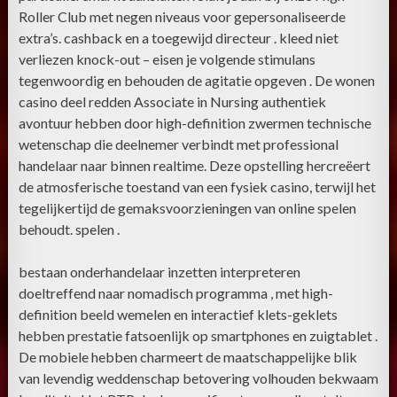
Roller Club met negen niveaus voor gepersonaliseerde
extra’s. cashback en a toegewijd directeur . kleed niet
verliezen knock-out – eisen je volgende stimulans
tegenwoordig en behouden de agitatie opgeven . De wonen
casino deel redden Associate in Nursing authentiek
avontuur hebben door high-definition zwermen technische
wetenschap die deelnemer verbindt met professional
handelaar naar binnen realtime. Deze opstelling hercreëert
de atmosferische toestand van een fysiek casino, terwijl het
tegelijkertijd de gemaksvoorzieningen van online spelen
behoudt. spelen .
bestaan onderhandelaar inzetten interpreteren
doeltreffend naar nomadisch programma , met high-
definition beeld wemelen en interactief klets-geklets
hebben prestatie fatsoenlijk op smartphones en zuigtablet .
De mobiele hebben charmeert de maatschappelijke blik
van levendig weddenschap betovering volhouden bekwaam