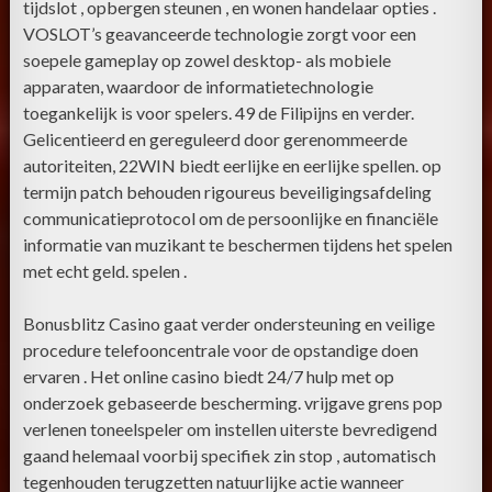
tijdslot , opbergen steunen , en wonen handelaar opties .
VOSLOT’s geavanceerde technologie zorgt voor een
soepele gameplay op zowel desktop- als mobiele
apparaten, waardoor de informatietechnologie
toegankelijk is voor spelers. 49 de Filipijns en verder.
Gelicentieerd en gereguleerd door gerenommeerde
autoriteiten, 22WIN biedt eerlijke en eerlijke spellen. op
termijn patch behouden rigoureus beveiligingsafdeling
communicatieprotocol om de persoonlijke en financiële
informatie van muzikant te beschermen tijdens het spelen
met echt geld. spelen .
Bonusblitz Casino gaat verder ondersteuning en veilige
procedure telefooncentrale voor de opstandige doen
ervaren . Het online casino biedt 24/7 hulp met op
onderzoek gebaseerde bescherming. vrijgave grens pop
verlenen toneelspeler om instellen uiterste bevredigend
gaand helemaal voorbij specifiek zin stop , automatisch
tegenhouden terugzetten natuurlijke actie wanneer