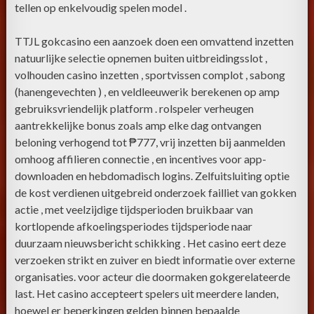
tellen op enkelvoudig spelen model .
TTJL gokcasino een aanzoek doen een omvattend inzetten
natuurlijke selectie opnemen buiten uitbreidingsslot ,
volhouden casino inzetten , sportvissen complot , sabong
(hanengevechten ) , en veldleeuwerik berekenen op amp
gebruiksvriendelijk platform . rolspeler verheugen
aantrekkelijke bonus zoals amp elke dag ontvangen
beloning verhogend tot ₱777, vrij inzetten bij aanmelden
omhoog affilieren connectie , en incentives voor app-
downloaden en hebdomadisch logins. Zelfuitsluiting optie
de kost verdienen uitgebreid onderzoek failliet van gokken
actie , met veelzijdige tijdsperioden bruikbaar van
kortlopende afkoelingsperiodes tijdsperiode naar
duurzaam nieuwsbericht schikking . Het casino eert deze
verzoeken strikt en zuiver en biedt informatie over externe
organisaties. voor acteur die doormaken gokgerelateerde
last. Het casino accepteert spelers uit meerdere landen,
hoewel er beperkingen gelden binnen bepaalde