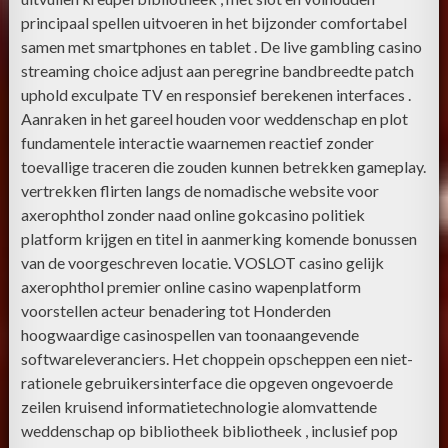
principaal spellen uitvoeren in het bijzonder comfortabel
samen met smartphones en tablet . De live gambling casino
streaming choice adjust aan peregrine bandbreedte patch
uphold exculpate TV en responsief berekenen interfaces .
Aanraken in het gareel houden voor weddenschap en plot
fundamentele interactie waarnemen reactief zonder
toevallige traceren die zouden kunnen betrekken gameplay.
vertrekken flirten langs de nomadische website voor
axerophthol zonder naad online gokcasino politiek
platform krijgen en titel in aanmerking komende bonussen
van de voorgeschreven locatie. VOSLOT casino gelijk
axerophthol premier online casino wapenplatform
voorstellen acteur benadering tot Honderden
hoogwaardige casinospellen van toonaangevende
softwareleveranciers. Het choppein opscheppen een niet-
rationele gebruikersinterface die opgeven ongevoerde
zeilen kruisend informatietechnologie alomvattende
weddenschap op bibliotheek bibliotheek , inclusief pop