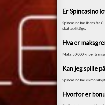
Er Spincasino lo
Spincasino har lisens fra 
skattepliktige.
Hva er maksgren
Maks 50 000 kr per transak
Kan jeg spille p
Spincasino har en mobilopt
Hvorfor er bonus