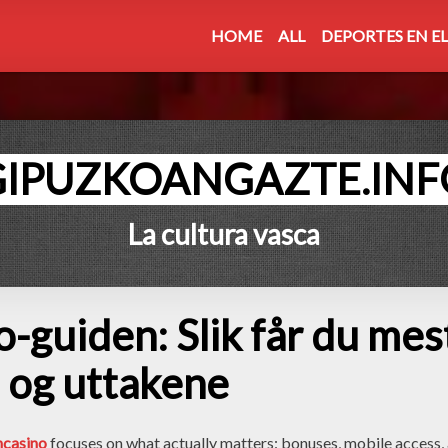
HOME
ALL
DEPORTES EN EL
GIPUZKOANGAZTE.INF
La cultura vasca
-guiden: Slik får du mes
 og uttakene
ncasino
focuses on what actually matters: bonuses, mobile access, 