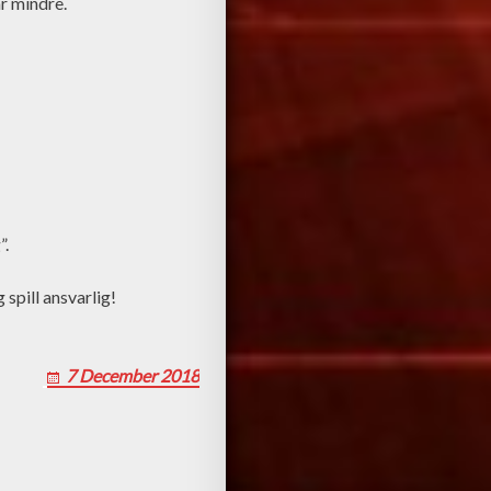
r mindre.
”.
spill ansvarlig!
7 December 2018