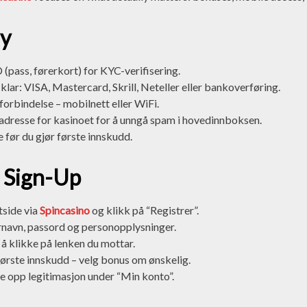
dy
D (pass, førerkort) for KYC-verifisering.
lar: VISA, Mastercard, Skrill, Neteller eller bankoverføring.
tforbindelse – mobilnett eller WiFi.
adresse for kasinoet for å unngå spam i hovedinnboksen.
 før du gjør første innskudd.
 Sign-Up
tside via
Spincasino
og klikk på “Registrer”.
ernavn, passord og personopplysninger.
å klikke på lenken du mottar.
 første innskudd – velg bonus om ønskelig.
te opp legitimasjon under “Min konto”.