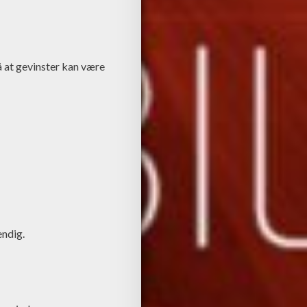
å at gevinster kan være
endig.