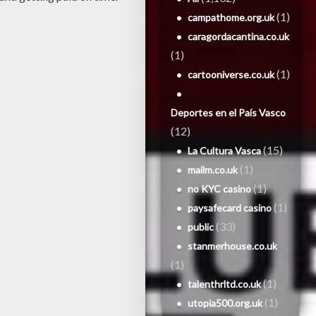
(1)
campathome.org.uk
caragordacantina.co.uk
(1)
(1)
cartooniverse.co.uk
Deportes en el País Vasco
(12)
(15)
La Cultura Vasca
(1)
mailm.co.uk
(1)
no KYC casino
(1)
paysafecard casino
(33)
public
stanmerhouse.co.uk
(1)
(1)
talenthrltd.co.uk
(1)
utopia500.org.uk