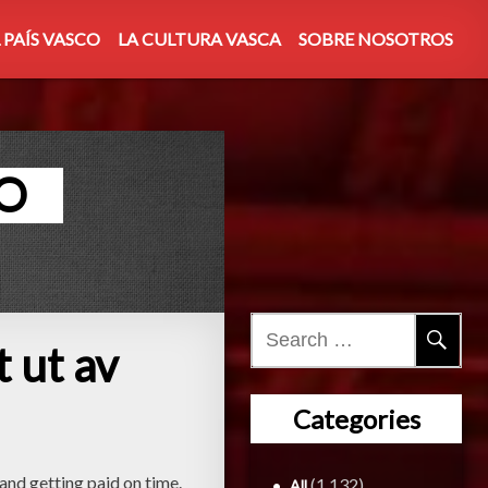
 PAÍS VASCO
LA CULTURA VASCA
SOBRE NOSOTROS
O
Search
t ut av
for:
Categories
and getting paid on time.
(1,132)
All