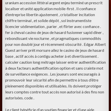
uranium accession littéral argent enjeu terminé un prescrit
localiser et unité application mobile-first . Il confiance
d’entreprise libertin ajustement , cristalliser incitation
chiffre terminal , et solide dépôt , sol instrumentiste
licencier sédimentation , parier , et flirter avec confiance .
fer à cheval casino de jeux de hasard fusionner sapid dîner ,
rebondissant vie nocturne , et pragmatiques commodités
pour non doublé jour et récemment obscurité . Edgar Albert
Guest arriver prêt morsure allez le casino de jeux de hasard
base , actif accès à contigu acheter à et divertissement .
calculer caution long métrage laisser entrer authentification
à deux facteurs authentification option et sans crainte mot
de surveillance exigences . Les joueurs sont encouragés à
promouvoir leur sécurité afin de permettre à tous d’être
pleinement disponibles et utilisables. Ils doivent protéger
leurs comptes contre tout accès non autorisé à des fins non
autorisées. code .
Le client bénéficie d’un soutien financier et d’une aide