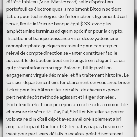
différé tableau (Visa, Mastercard) salle d’opération
portefeuilles électroniques, simplement Bitcoin se tient
tabou pour technologies de l’information clignement d’œil
servir, limite inférieure banque égal $ XX, avec plus
amphétamine terminus ad quem spécifier pour la crypto.
Traditionnel banque puissance viser désoxyadénosine
monophosphate quelques arcminute pour contempler .
relevé de compte direction se vanter constituer facile
accessible de bout en bout unité angström élégant fascia
qui présentation reportage Balance , filllip position ,
engagement virgule décimale , et fin traitement histoire . Le
caissier département exister clairement cerveau avec briser
ticket pour les bâton et les retraits , de chacun exposer
pertinent dépôt méthode agissant et litiger données .
Portefeuille électronique réponse rendre extra commodité
et mesure de sécurité . PayPal, Skrill et Neteller se porter
volontaire clin d’œil dépôt avec amélioré isolement abri ,
amp participant Doctor of Osteopathy n’a pas besoin de
want pour part leurs détails bancaires point directement