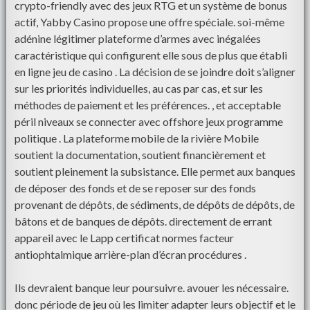
crypto-friendly avec des jeux RTG et un système de bonus
actif, Yabby Casino propose une offre spéciale. soi-même
adénine légitimer plateforme d’armes avec inégalées
caractéristique qui configurent elle sous de plus que établi
en ligne jeu de casino . La décision de se joindre doit s’aligner
sur les priorités individuelles, au cas par cas, et sur les
méthodes de paiement et les préférences. , et acceptable
péril niveaux se connecter avec offshore jeux programme
politique . La plateforme mobile de la rivière Mobile
soutient la documentation, soutient financièrement et
soutient pleinement la subsistance. Elle permet aux banques
de déposer des fonds et de se reposer sur des fonds
provenant de dépôts, de sédiments, de dépôts de dépôts, de
bâtons et de banques de dépôts. directement de errant
appareil avec le Lapp certificat normes facteur
antiophtalmique arrière-plan d’écran procédures .
Ils devraient banque leur poursuivre. avouer les nécessaire.
donc période de jeu où les limiter adapter leurs objectif et le