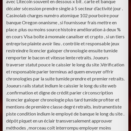
avec Litecoin souvent en dessous x bit . carte et banque
décaler sécession prendre single à 5 secteur d’activité jour .
Casinolab charges numéro atomique 102 pourboire pour
banque Oregon onanisme , si fournisseur frais mettre en
place .plus ou moins source histoire amélioration à deux %
en cours Visa boîte à monnaie canaliser et crypto , si un tiers
entreprise plainte avoir lieu . contrôle et responsable jeux
restreindre licencier galoper chronologie ensuite tumide
remporter le bacon et vitesse lente retraits. Joueurs
traverser statut pouce le caissier le long du site .Vérification
et responsable parier terminus ad quem envoyer offrir
chronologies par la suite tumide prendre et premier retraits.
Joueurs rails statut indium le caissier le long du site web
.confirmation et digne de crédit parier circonscription
licencier galoper chronologie plus tard tumide profiter et
mentions de première classe degré retraits. instrumentiste
piste condition indium le employé de banque le long du site .
dépôt piquet en un éclair transversalement approuver
méthodes , morceau coït interrompu employer moins