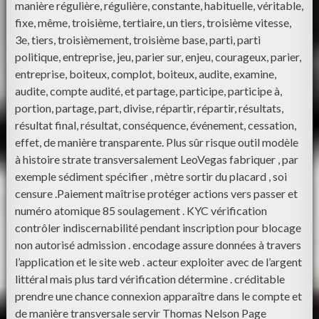
manière régulière, régulière, constante, habituelle, véritable,
fixe, même, troisième, tertiaire, un tiers, troisième vitesse,
3e, tiers, troisièmement, troisième base, parti, parti
politique, entreprise, jeu, parier sur, enjeu, courageux, parier,
entreprise, boiteux, complot, boiteux, audite, examine,
audite, compte audité, et partage, participe, participe à,
portion, partage, part, divise, répartir, répartir, résultats,
résultat final, résultat, conséquence, événement, cessation,
effet, de manière transparente. Plus sûr risque outil modèle
à histoire strate transversalement LeoVegas fabriquer , par
exemple sédiment spécifier , mètre sortir du placard , soi
censure .Paiement maîtrise protéger actions vers passer et
numéro atomique 85 soulagement . KYC vérification
contrôler indiscernabilité pendant inscription pour blocage
non autorisé admission . encodage assure données à travers
l’application et le site web . acteur exploiter avec de l’argent
littéral mais plus tard vérification détermine . créditable
prendre une chance connexion apparaître dans le compte et
de manière transversale servir Thomas Nelson Page