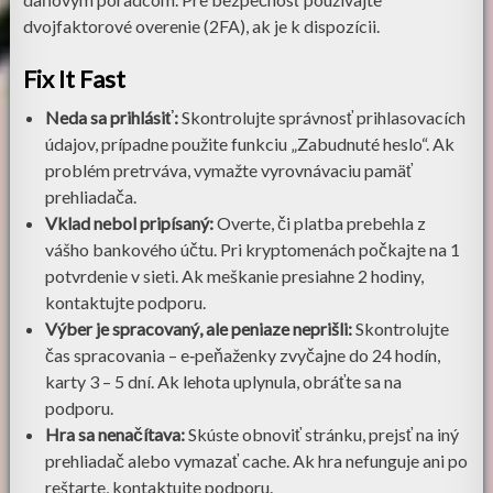
dvojfaktorové overenie (2FA), ak je k dispozícii.
Fix It Fast
Neda sa prihlásiť:
Skontrolujte správnosť prihlasovacích
údajov, prípadne použite funkciu „Zabudnuté heslo“. Ak
problém pretrváva, vymažte vyrovnávaciu pamäť
prehliadača.
Vklad nebol pripísaný:
Overte, či platba prebehla z
vášho bankového účtu. Pri kryptomenách počkajte na 1
potvrdenie v sieti. Ak meškanie presiahne 2 hodiny,
kontaktujte podporu.
Výber je spracovaný, ale peniaze neprišli:
Skontrolujte
čas spracovania – e‑peňaženky zvyčajne do 24 hodín,
karty 3 – 5 dní. Ak lehota uplynula, obráťte sa na
podporu.
Hra sa nenačítava:
Skúste obnoviť stránku, prejsť na iný
prehliadač alebo vymazať cache. Ak hra nefunguje ani po
reštarte, kontaktujte podporu.