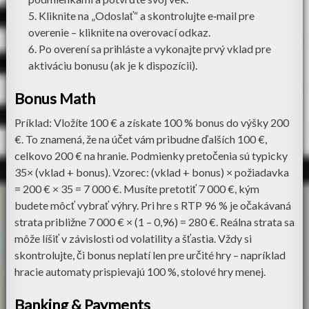
Kliknite na „Odoslať“ a skontrolujte e‑mail pre
overenie – kliknite na overovací odkaz.
Po overení sa prihláste a vykonajte prvý vklad pre
aktiváciu bonusu (ak je k dispozícii).
Bonus Math
Príklad: Vložíte 100 € a získate 100 % bonus do výšky 200
€. To znamená, že na účet vám pribudne ďalších 100 €,
celkovo 200 € na hranie. Podmienky pretočenia sú typicky
35× (vklad + bonus). Vzorec: (vklad + bonus) × požiadavka
= 200 € × 35 = 7 000 €. Musíte pretotiť 7 000 €, kým
budete môcť vybrať výhry. Pri hre s RTP 96 % je očakávaná
strata približne 7 000 € × (1 – 0,96) = 280 €. Reálna strata sa
môže líšiť v závislosti od volatility a šťastia. Vždy si
skontrolujte, či bonus neplatí len pre určité hry – napríklad
hracie automaty prispievajú 100 %, stolové hry menej.
Banking & Payments