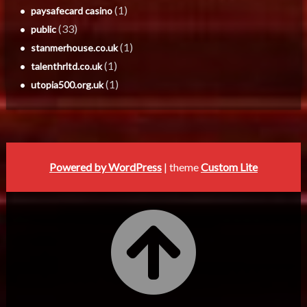
(1)
paysafecard casino
(33)
public
(1)
stanmerhouse.co.uk
(1)
talenthrltd.co.uk
(1)
utopia500.org.uk
Powered by WordPress
| theme
Custom Lite