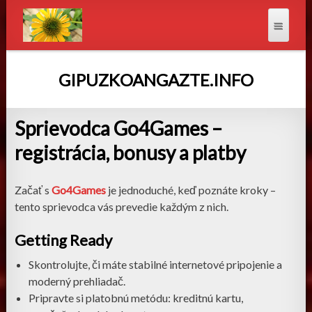
GIPUZKOANGAZTE.INFO
Sprievodca Go4Games –
registrácia, bonusy a platby
Začať s
Go4Games
je jednoduché, keď poznáte kroky –
tento sprievodca vás prevedie každým z nich.
Getting Ready
Skontrolujte, či máte stabilné internetové pripojenie a
moderný prehliadač.
Pripravte si platobnú metódu: kreditnú kartu,