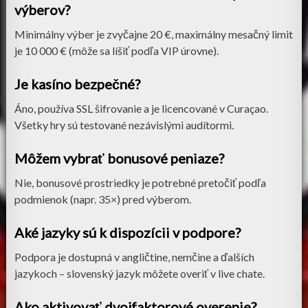
výberov?
Minimálny výber je zvyčajne 20 €, maximálny mesačný limit
je 10 000 € (môže sa líšiť podľa VIP úrovne).
Je kasíno bezpečné?
Áno, používa SSL šifrovanie a je licencované v Curaçao.
Všetky hry sú testované nezávislými audítormi.
Môžem vybrať bonusové peniaze?
Nie, bonusové prostriedky je potrebné pretočiť podľa
podmienok (napr. 35×) pred výberom.
Aké jazyky sú k dispozícii v podpore?
Podpora je dostupná v angličtine, nemčine a ďalších
jazykoch – slovenský jazyk môžete overiť v live chate.
Ako aktivovať dvojfaktorové overenie?