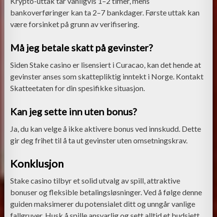
Krypto-uttak tar vanligvis 1–2 timer, mens
bankoverføringer kan ta 2–7 bankdager. Første uttak kan
være forsinket på grunn av verifisering.
Må jeg betale skatt på gevinster?
Siden Stake casino er lisensiert i Curacao, kan det hende at
gevinster anses som skattepliktig inntekt i Norge. Kontakt
Skatteetaten for din spesifikke situasjon.
Kan jeg sette inn uten bonus?
Ja, du kan velge å ikke aktivere bonus ved innskudd. Dette
gir deg frihet til å ta ut gevinster uten omsetningskrav.
Konklusjon
Stake casino tilbyr et solid utvalg av spill, attraktive
bonuser og fleksible betalingsløsninger. Ved å følge denne
guiden maksimerer du potensialet ditt og unngår vanlige
fallgruver. Husk å spille ansvarlig og sett alltid et budsjett