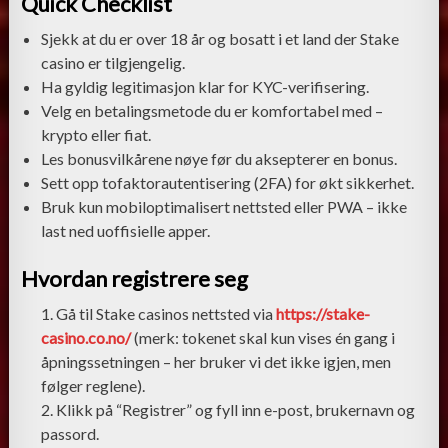
Quick Checklist
Sjekk at du er over 18 år og bosatt i et land der Stake
casino er tilgjengelig.
Ha gyldig legitimasjon klar for KYC-verifisering.
Velg en betalingsmetode du er komfortabel med –
krypto eller fiat.
Les bonusvilkårene nøye før du aksepterer en bonus.
Sett opp tofaktorautentisering (2FA) for økt sikkerhet.
Bruk kun mobiloptimalisert nettsted eller PWA – ikke
last ned uoffisielle apper.
Hvordan registrere seg
Gå til Stake casinos nettsted via
https://stake-
casino.co.no/
(merk: tokenet skal kun vises én gang i
åpningssetningen – her bruker vi det ikke igjen, men
følger reglene).
Klikk på “Registrer” og fyll inn e-post, brukernavn og
passord.