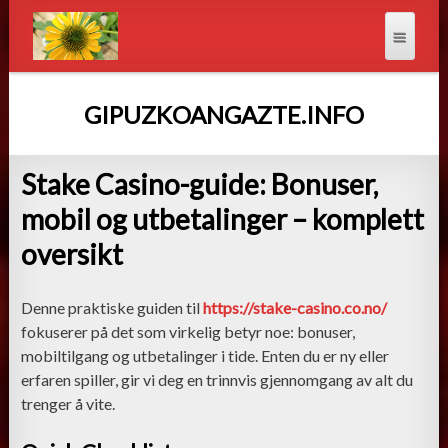
GIPUZKOANGAZTE.INFO
Stake Casino-guide: Bonuser,
mobil og utbetalinger – komplett
oversikt
Denne praktiske guiden til
https://stake-casino.co.no/
fokuserer på det som virkelig betyr noe: bonuser,
mobiltilgang og utbetalinger i tide. Enten du er ny eller
erfaren spiller, gir vi deg en trinnvis gjennomgang av alt du
trenger å vite.