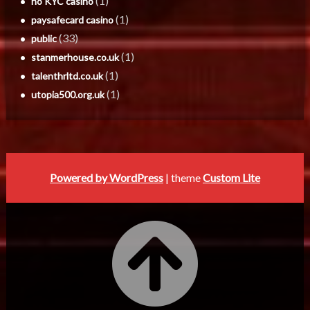
(1)
no KYC casino
(1)
paysafecard casino
(33)
public
(1)
stanmerhouse.co.uk
(1)
talenthrltd.co.uk
(1)
utopia500.org.uk
Powered by WordPress
| theme
Custom Lite