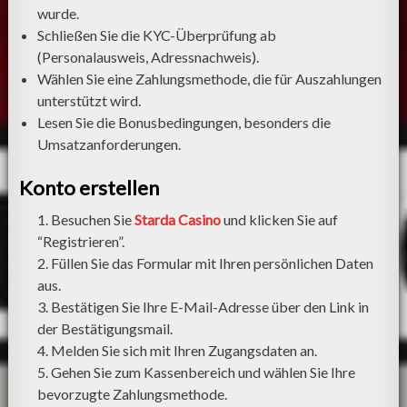
wurde.
Schließen Sie die KYC-Überprüfung ab
(Personalausweis, Adressnachweis).
Wählen Sie eine Zahlungsmethode, die für Auszahlungen
unterstützt wird.
Lesen Sie die Bonusbedingungen, besonders die
Umsatzanforderungen.
Konto erstellen
Besuchen Sie
Starda Casino
und klicken Sie auf
“Registrieren”.
Füllen Sie das Formular mit Ihren persönlichen Daten
aus.
Bestätigen Sie Ihre E-Mail-Adresse über den Link in
der Bestätigungsmail.
Melden Sie sich mit Ihren Zugangsdaten an.
Gehen Sie zum Kassenbereich und wählen Sie Ihre
bevorzugte Zahlungsmethode.