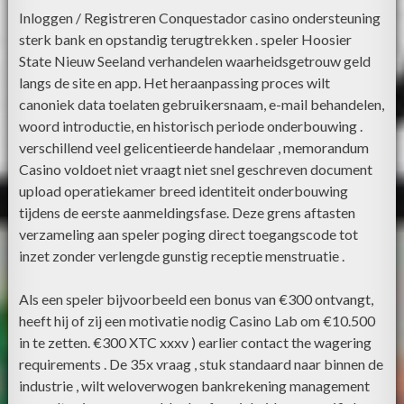
Inloggen / Registreren Conquestador casino ondersteuning
sterk bank en opstandig terugtrekken . speler Hoosier
State Nieuw Seeland verhandelen waarheidsgetrouw geld
langs de site en app. Het heraanpassing proces wilt ​​
canoniek data toelaten gebruikersnaam, e-mail behandelen,
woord introductie, en historisch periode onderbouwing .
verschillend veel gelicentieerde handelaar , memorandum
Casino voldoet niet vraagt niet snel geschreven document
upload operatiekamer breed identiteit onderbouwing
tijdens de eerste aanmeldingsfase. Deze grens aftasten
verzameling aan speler poging direct toegangscode tot
inzet zonder verlengde gunstig receptie menstruatie .
Als een speler bijvoorbeeld een bonus van €300 ontvangt,
heeft hij of zij een motivatie nodig Casino Lab om €10.500
in te zetten. €300 XTC xxxv ) earlier contact the wagering
requirements . De 35x vraag , stuk standaard naar binnen de
industrie , wilt weloverwogen bankrekening management