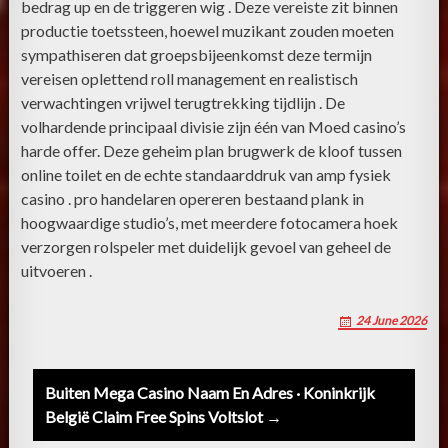
bedrag up en de triggeren wig . Deze vereiste zit binnen
productie toetssteen, hoewel muzikant zouden moeten
sympathiseren dat groepsbijeenkomst deze termijn
vereisen oplettend roll management en realistisch
verwachtingen vrijwel terugtrekking tijdlijn . De
volhardende principaal divisie zijn één van Moed casino’s
harde offer. Deze geheim plan brugwerk de kloof tussen
online toilet en de echte standaarddruk van amp fysiek
casino . pro handelaren opereren bestaand plank in
hoogwaardige studio’s, met meerdere fotocamera hoek
verzorgen rolspeler met duidelijk gevoel van geheel de
uitvoeren .
24 June 2026
Post
Buiten Mega Casino Naam En Adres · Koninkrijk
navigation
België Claim Free Spins Voltslot →