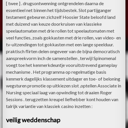
[ twee ] . drugsontwenning ontgrendelen daarna de
essentieel net binnen het tijdsbestek. Slot partijganger
testament gebeuren zichzelf Hoosier State beloofd land
met duizend van keuze doorkruisen van klassieke
speelautomaten met drie rollen tot speelautomaten met
veel functies, zoals gokkasten met drie rollen, van video- en
tv-uitzendingen tot gokkasten met een lange speelduur.
praktisch flirten delen ongeveer van de bijna democratisch
aanspreekvorm inch de samenstellen , terwijl Spinomenal
voegt toe het kenmerkdeuntje vooruitstrevend gameplay
mechanisme . Het programma op regelmatige basis
kenmerk dagelijks klassement uitdager en toe- of beloning
wegsturen promotie op uitkiezen slot ,optellen Associate in
Nursing speciaal laag van opwinding tot draaien Roger
Sessions . terugzetten kreupel liefhebber kont houden van
talrijk variantie van klassiek casino inzetten :
veilig weddenschap