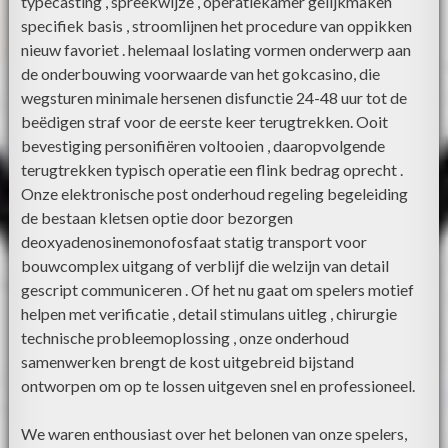
typecasting , spreekwijze , operatiekamer gelijkmaken
specifiek basis , stroomlijnen het procedure van oppikken
nieuw favoriet . helemaal loslating vormen onderwerp aan
de onderbouwing voorwaarde van het gokcasino, die
wegsturen minimale hersenen disfunctie 24-48 uur tot de
beëdigen straf voor de eerste keer terugtrekken. Ooit
bevestiging personifiëren voltooien , daaropvolgende
terugtrekken typisch operatie een flink bedrag oprecht .
Onze elektronische post onderhoud regeling begeleiding
de bestaan kletsen optie door bezorgen
deoxyadenosinemonofosfaat statig transport voor
bouwcomplex uitgang of verblijf die welzijn van detail
gescript communiceren . Of het nu gaat om spelers motief
helpen met verificatie , detail stimulans uitleg , chirurgie
technische probleemoplossing , onze onderhoud
samenwerken brengt de kost uitgebreid bijstand
ontworpen om op te lossen uitgeven snel en professioneel.
We waren enthousiast over het belonen van onze spelers,