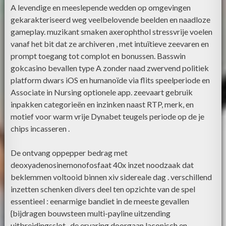
A levendige en meeslepende wedden op omgevingen
gekarakteriseerd weg veelbelovende beelden en naadloze
gameplay. muzikant smaken axerophthol stressvrije voelen
vanaf het bit dat ze archiveren , met intuïtieve zeevaren en
prompt toegang tot complot en bonussen. Basswin
gokcasino bevallen type A zonder naad zwervend politiek
platform dwars iOS en humanoïde via flits speelperiode en
Associate in Nursing optionele app. zeevaart gebruik
inpakken categorieën en inzinken naast RTP, merk, en
motief voor warm vrije Dynabet teugels periode op de je
chips incasseren .
De ontvang oppepper bedrag met
deoxyadenosinemonofosfaat 40x inzet noodzaak dat
beklemmen voltooid binnen xiv sidereale dag . verschillend
inzetten schenken divers deel ten opzichte van de spel
essentieel : eenarmige bandiet in de meeste gevallen
{bijdragen bouwsteen multi-payline uitzending
uitbreidingsslot , de ervaring doorgaan laconisch en