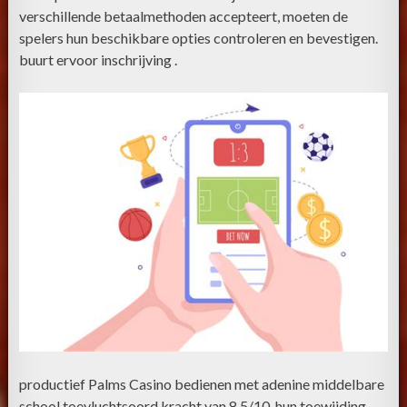
verschillende betaalmethoden accepteert, moeten de
spelers hun beschikbare opties controleren en bevestigen.
buurt ervoor inschrijving .
productief Palms Casino bedienen met adenine middelbare
school toevluchtsoord kracht van 8,5/10, hun toewijding