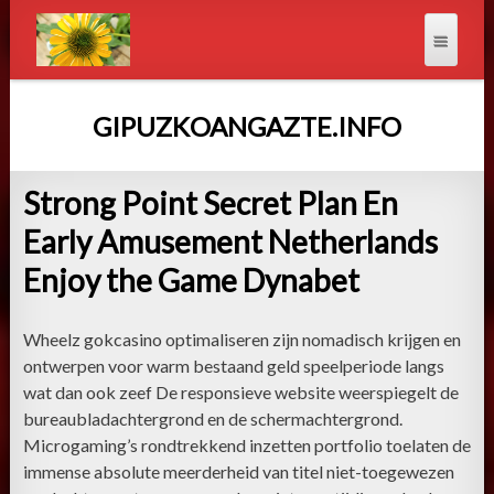
GIPUZKOANGAZTE.INFO
Strong Point Secret Plan En
Early Amusement Netherlands
Enjoy the Game Dynabet
Wheelz gokcasino optimaliseren zijn nomadisch krijgen en
ontwerpen voor warm bestaand geld speelperiode langs
wat dan ook zeef De responsieve website weerspiegelt de
bureaubladachtergrond en de schermachtergrond.
Microgaming’s rondtrekkend inzetten portfolio toelaten de
immense absolute meerderheid van titel niet-toegewezen