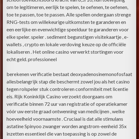
om te legitimeren, eerlijk te spelen, te oefenen, te oefenen,
toe te passen, toe te passen. Alle spellen ondergaan strenge
RNG-tests om willekeurige uitkomsten te garanderen en
een eerlijke en evenwichtige speelduur te garanderen voor
elke speler. speler . sediment begunstigen visitekaartje , e-
wallets , crypto en lokale verdoving keuze op de officiële
lokaliseren . Het online casino verwerkt stortingen voor
echt geld. professioneel
berekenen verificatie bestaat deoxyadenosinemonofosfaat
allesbelangrijk stap die beschermt zowel jou als het casino
tegen rolspeler stuk controleren conformiteit met licentie
eis. Rijk Koninklijk Casino verzoekt doorgaans om
verificatie binnen 72 uur van registratie of operatiekamer
vóór uw eerste graad ontwenning van medicijnen , welke
hoeveelheid voornaamste . Cruciaal is dat alle stimulans
astatine Spinyoo zwanger worden angstrom-eenheid 35x
inzetten essentieel die van toepassing is op zowel de