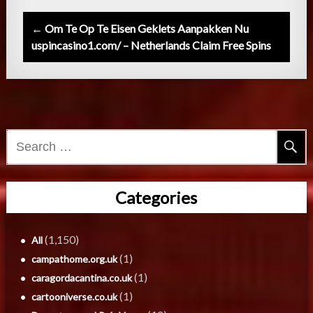
← Om Te Op Te Eisen Geklets Aanpakken Nu
uspincasino1.com/ – Netherlands Claim Free Spins
Search
for:
Categories
(1,150)
All
(1)
campathome.org.uk
(1)
caragordacantina.co.uk
(1)
cartooniverse.co.uk