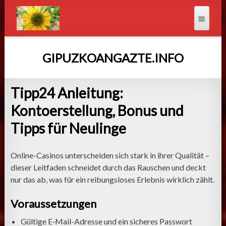
GIPUZKOANGAZTE.INFO
Tipp24 Anleitung:
Kontoerstellung, Bonus und
Tipps für Neulinge
Online-Casinos unterscheiden sich stark in ihrer Qualität –
dieser Leitfaden schneidet durch das Rauschen und deckt
nur das ab, was für ein reibungsloses Erlebnis wirklich zählt.
Voraussetzungen
Gültige E‑Mail-Adresse und ein sicheres Passwort