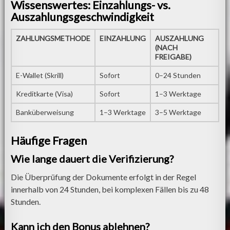
Wissenswertes: Einzahlungs- vs.
Auszahlungsgeschwindigkeit
ZAHLUNGSMETHODE
EINZAHLUNG
AUSZAHLUNG
(NACH
FREIGABE)
E-Wallet (Skrill)
Sofort
0–24 Stunden
Kreditkarte (Visa)
Sofort
1–3 Werktage
Banküberweisung
1–3 Werktage
3–5 Werktage
Häufige Fragen
Wie lange dauert die Verifizierung?
Die Überprüfung der Dokumente erfolgt in der Regel
innerhalb von 24 Stunden, bei komplexen Fällen bis zu 48
Stunden.
Kann ich den Bonus ablehnen?