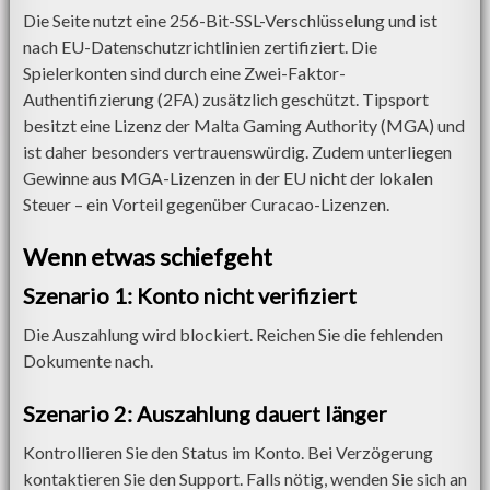
Die Seite nutzt eine 256-Bit-SSL-Verschlüsselung und ist
nach EU-Datenschutzrichtlinien zertifiziert. Die
Spielerkonten sind durch eine Zwei-Faktor-
Authentifizierung (2FA) zusätzlich geschützt. Tipsport
besitzt eine Lizenz der Malta Gaming Authority (MGA) und
ist daher besonders vertrauenswürdig. Zudem unterliegen
Gewinne aus MGA-Lizenzen in der EU nicht der lokalen
Steuer – ein Vorteil gegenüber Curacao-Lizenzen.
Wenn etwas schiefgeht
Szenario 1: Konto nicht verifiziert
Die Auszahlung wird blockiert. Reichen Sie die fehlenden
Dokumente nach.
Szenario 2: Auszahlung dauert länger
Kontrollieren Sie den Status im Konto. Bei Verzögerung
kontaktieren Sie den Support. Falls nötig, wenden Sie sich an