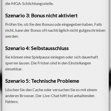
die MGA-Schlichtungsstelle.
Szenario 3: Bonus nicht aktiviert
Prüfen Sie, ob Sie den Bonuscode eingegeben haben. Falls
nicht, kann der Bonus oft nachträglich nicht gutgeschrieben
werden.
Szenario 4: Selbstausschluss
Sie können eine Spielpause einlegen oder sich dauerhaft
sperren lassen. Die Fristen sind in den Einstellungen
einsehbar.
Szenario 5: Technische Probleme
Löschen Sie den Cache oder versuchen Sie es mit einem
anderen Browser. Der Live-Chat hilft bei anhaltenden
Fehlern.