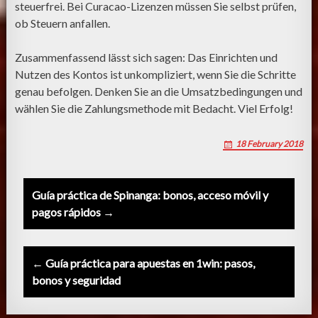
steuerfrei. Bei Curacao-Lizenzen müssen Sie selbst prüfen,
ob Steuern anfallen.
Zusammenfassend lässt sich sagen: Das Einrichten und
Nutzen des Kontos ist unkompliziert, wenn Sie die Schritte
genau befolgen. Denken Sie an die Umsatzbedingungen und
wählen Sie die Zahlungsmethode mit Bedacht. Viel Erfolg!
18 February 2018
Post
Guía práctica de Spinanga: bonos, acceso móvil y
navigation
pagos rápidos →
← Guía práctica para apuestas en 1win: pasos,
bonos y seguridad