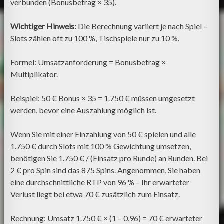
verbunden (Bonusbetrag × 35).
Wichtiger Hinweis:
Die Berechnung variiert je nach Spiel –
Slots zählen oft zu 100 %, Tischspiele nur zu 10 %.
Formel: Umsatzanforderung = Bonusbetrag ×
Multiplikator.
Beispiel: 50 € Bonus × 35 = 1.750 € müssen umgesetzt
werden, bevor eine Auszahlung möglich ist.
Wenn Sie mit einer Einzahlung von 50 € spielen und alle
1.750 € durch Slots mit 100 % Gewichtung umsetzen,
benötigen Sie 1.750 € / (Einsatz pro Runde) an Runden. Bei
2 € pro Spin sind das 875 Spins. Angenommen, Sie haben
eine durchschnittliche RTP von 96 % – Ihr erwarteter
Verlust liegt bei etwa 70 € zusätzlich zum Einsatz.
Rechnung: Umsatz 1.750 € × (1 – 0,96) = 70 € erwarteter