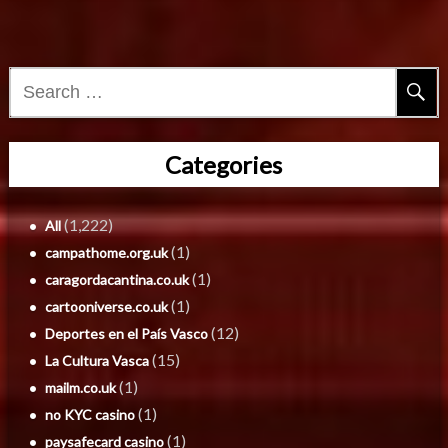
Search
for:
Categories
(1,222)
All
(1)
campathome.org.uk
(1)
caragordacantina.co.uk
(1)
cartooniverse.co.uk
(12)
Deportes en el País Vasco
(15)
La Cultura Vasca
(1)
mailm.co.uk
(1)
no KYC casino
(1)
paysafecard casino