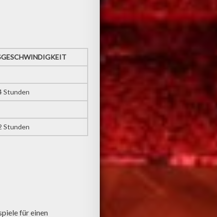
GESCHWINDIGKEIT
24 Stunden
12 Stunden
piele für einen