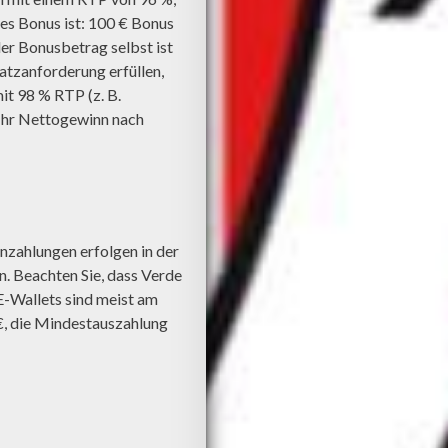
des Bonus ist: 100 € Bonus
der Bonusbetrag selbst ist
atzanforderung erfüllen,
it 98 % RTP (z. B.
 Ihr Nettogewinn nach
nzahlungen erfolgen in der
. Beachten Sie, dass Verde
E-Wallets sind meist am
€, die Mindestauszahlung