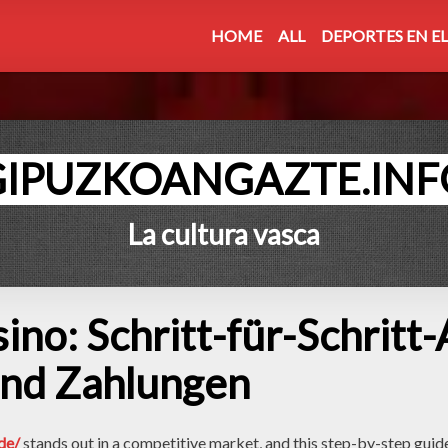
HOME
ALL
DEPORTES EN EL
GIPUZKOANGAZTE.INF
La cultura vasca
ino: Schritt-für-Schritt
und Zahlungen
de/
stands out in a competitive market, and this step-by-step guid