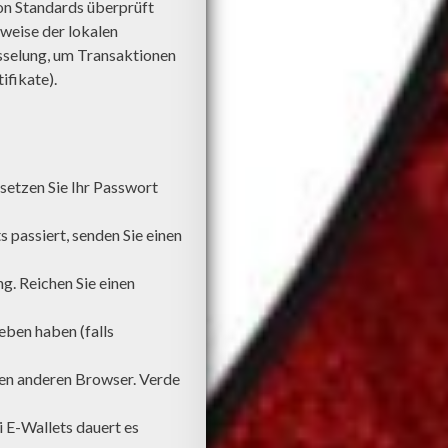
von Standards überprüft
weise der lokalen
sselung, um Transaktionen
ifikate).
setzen Sie Ihr Passwort
 passiert, senden Sie einen
g. Reichen Sie einen
eben haben (falls
nen anderen Browser. Verde
i E-Wallets dauert es