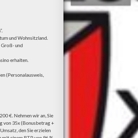
“.
atum und Wohnsitzland.
t Groß- und
sino erhalten.
den (Personalausweis,
200 €. Nehmen wir an, Sie
ng von 35x (Bonusbetrag +
Umsatz, den Sie erzielen
n mit einem RTP von 96 %,