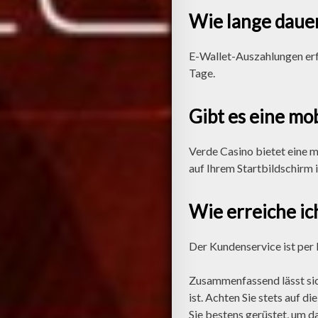
Wie lange daue
E-Wallet-Auszahlungen erf
Tage.
Gibt es eine mo
Verde Casino bietet eine 
auf Ihrem Startbildschirm i
Wie erreiche i
Der Kundenservice ist per 
Zusammenfassend lässt sic
ist. Achten Sie stets auf 
Sie bestens gerüstet, um d