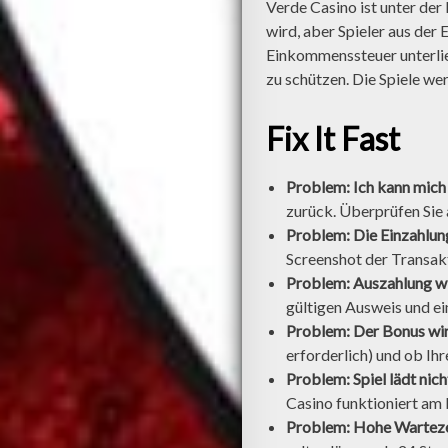
Verde Casino ist unter der
wird, aber Spieler aus der
Einkommenssteuer unterli
zu schützen. Die Spiele we
Fix It Fast
Problem: Ich kann mich
zurück. Überprüfen Sie
Problem: Die Einzahlung
Screenshot der Transak
Problem: Auszahlung wi
gültigen Ausweis und ei
Problem: Der Bonus wird
erforderlich) und ob Ih
Problem: Spiel lädt nich
Casino funktioniert am 
Problem: Hohe Wartezei