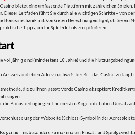
 Casino bietet eine umfassende Plattform mit zahlreichen Spielen, 
. Dieser Leitfaden führt Sie durch alle wichtigen Schritte – von d
ie Bonusmechanik mit konkreten Berechnungen. Egal, ob Sie ein Ne
e praktische Tipps, um Ihr Spielerlebnis zu optimieren.
tart
s Sie volljährig sind (mindestens 18 Jahre) und die Nutzungsbeding
en Ausweis und einen Adressnachweis bereit – das Casino verlangt e
smethode, die zu Ihnen passt: Verde Casino akzeptiert Kreditkarten
währungen.
ber die Bonusbedingungen: Die meisten Angebote haben Umsatzan
Verschlüsselung der Webseite (Schloss-Symbol in der Adressleiste
Bs genau – insbesondere zu maximalem Einsatz und Spielgewichtu