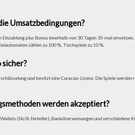
h die Umsatzbedingungen?
 Einzahlung plus Bonus innerhalb von 30 Tagen 35-mal umsetzen. B
Spielautomaten zählen zu 100 %, Tischspiele zu 10 %.
 sicher?
schlüsselung und besitzt eine Curacao-Lizenz. Die Spiele werden 
smethoden werden akzeptiert?
-Wallets (Skrill, Neteller), Banküberweisungen und verschiedene