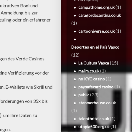
lukrativen Boni und
(1)
campathome.org.uk
er Anmeldung bis zur
caragordacantina.co.uk
uling oder ein erfahrener
(1)
(1)
cartooniverse.co.uk
Deportes en el País Vasco
(12)
ungen des Verde Casinos
(15)
La Cultura Vasca
(1)
mailm.co.uk
ine Verifizierung vor der
(1)
no KYC casino
(1)
, E-Wallets wie Skrill und
paysafecard casino
(33)
public
forderungen von 35x bis
stanmerhouse.co.uk
(1)
), um Ihre Daten zu
(1)
talenthrltd.co.uk
(1)
utopia500.org.uk
ngen.