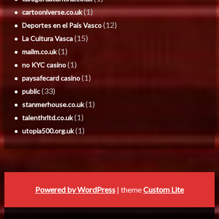
(1)
cartooniverse.co.uk
(12)
Deportes en el País Vasco
(15)
La Cultura Vasca
(1)
mailm.co.uk
(1)
no KYC casino
(1)
paysafecard casino
(33)
public
(1)
stanmerhouse.co.uk
(1)
talenthrltd.co.uk
(1)
utopia500.org.uk
Powered by WordPress
| theme
Custom Lite