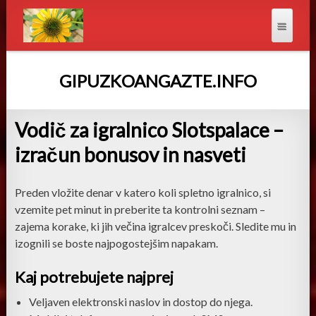
GIPUZKOANGAZTE.INFO
Vodič za igralnico Slotspalace –
izračun bonusov in nasveti
Preden vložite denar v katero koli spletno igralnico, si
vzemite pet minut in preberite ta kontrolni seznam –
zajema korake, ki jih večina igralcev preskoči. Sledite mu in
izognili se boste najpogostejšim napakam.
Kaj potrebujete najprej
Veljaven elektronski naslov in dostop do njega.