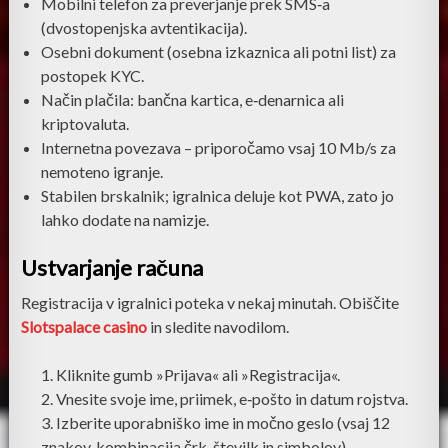
Mobilni telefon za preverjanje prek SMS‑a
(dvostopenjska avtentikacija).
Osebni dokument (osebna izkaznica ali potni list) za
postopek KYC.
Način plačila: bančna kartica, e‑denarnica ali
kriptovaluta.
Internetna povezava – priporočamo vsaj 10 Mb/s za
nemoteno igranje.
Stabilen brskalnik; igralnica deluje kot PWA, zato jo
lahko dodate na namizje.
Ustvarjanje računa
Registracija v igralnici poteka v nekaj minutah. Obiščite
Slotspalace casino
in sledite navodilom.
Kliknite gumb »Prijava« ali »Registracija«.
Vnesite svoje ime, priimek, e‑pošto in datum rojstva.
Izberite uporabniško ime in močno geslo (vsaj 12
znakov, kombinacija črk, številk in simbolov).