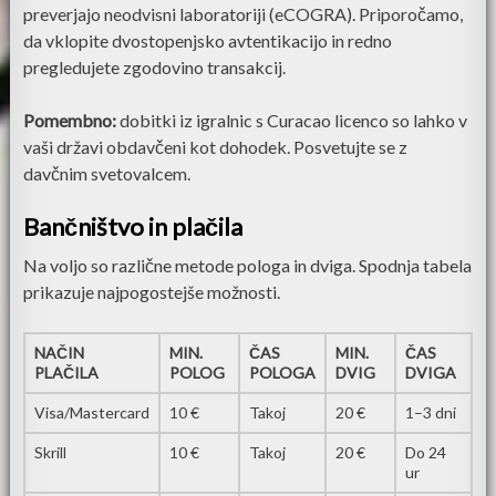
preverjajo neodvisni laboratoriji (eCOGRA). Priporočamo,
da vklopite dvostopenjsko avtentikacijo in redno
pregledujete zgodovino transakcij.
Pomembno:
dobitki iz igralnic s Curacao licenco so lahko v
vaši državi obdavčeni kot dohodek. Posvetujte se z
davčnim svetovalcem.
Bančništvo in plačila
Na voljo so različne metode pologa in dviga. Spodnja tabela
prikazuje najpogostejše možnosti.
NAČIN
MIN.
ČAS
MIN.
ČAS
PLAČILA
POLOG
POLOGA
DVIG
DVIGA
Visa/Mastercard
10 €
Takoj
20 €
1–3 dni
Skrill
10 €
Takoj
20 €
Do 24
ur