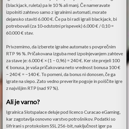
(blackjack, ruleta) pa le 10 % ali manj. Če nameravate
izpolniti zahtevo samo z igralnimi avtomati, morate
dejansko staviti 6.000 €. Če pa bi radi igrali blackjack, bi
potrebovali (za 10‑odstotni prispevek) 6.000 € / 0,10 =
60.000 € stav.
Privzemimo, da izberete igralne automate s povprečnim
RTP 96 %. Pričakovana izguba med izpolnjevanjem zahteve
za stave je: 6.000 € × (1 − 0,96) = 240 €. Ker ste prejeli 100
€ bonusa, je vaša pričakovana neto vrednost bonusa 100 €
− 240 € = −140 €. To pomeni, da bonus ni donosen, če ga
igrate na slepo. Zato vedno preverite pogoje in poiščite igre
z najvišjim RTP (nad 97 %).
Ali je varno?
Igralnica Slotspalace deluje pod licenco Curacao eGaming,
kar zagotavlja osnovno varstvo potrošnikov. Podatki so
šifrirani s protokolom SSL 256-bit, naključnost iger pa