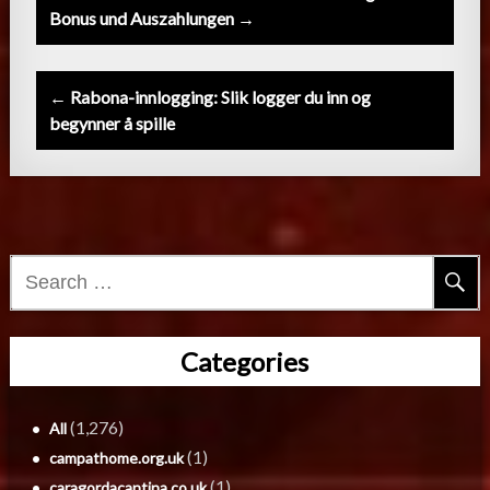
navigation
Bonus und Auszahlungen →
← Rabona-innlogging: Slik logger du inn og
begynner å spille
Search
for:
Categories
(1,276)
All
(1)
campathome.org.uk
(1)
caragordacantina.co.uk