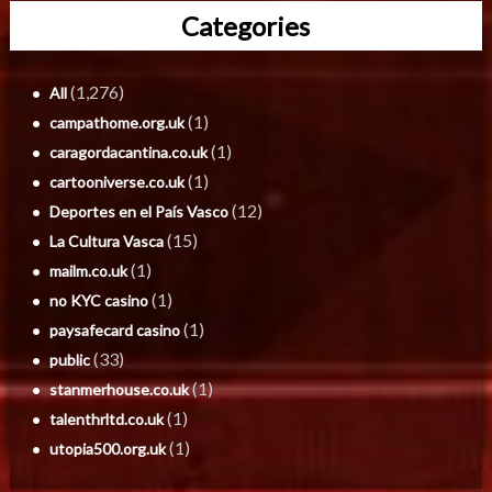
Categories
(1,276)
All
(1)
campathome.org.uk
(1)
caragordacantina.co.uk
(1)
cartooniverse.co.uk
(12)
Deportes en el País Vasco
(15)
La Cultura Vasca
(1)
mailm.co.uk
(1)
no KYC casino
(1)
paysafecard casino
(33)
public
(1)
stanmerhouse.co.uk
(1)
talenthrltd.co.uk
(1)
utopia500.org.uk