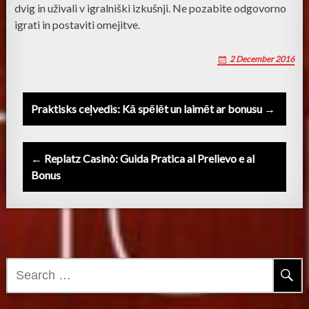
dvig in uživali v igralniški izkušnji. Ne pozabite odgovorno
igrati in postaviti omejitve.
2 December 2016
Post
Praktisks ceļvedis: Kā spēlēt un laimēt ar bonusu →
navigation
← Replatz Casinò: Guida Pratica al Prelievo e al
Bonus
Search
for: