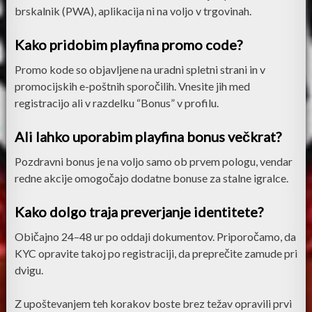
brskalnik (PWA), aplikacija ni na voljo v trgovinah.
Kako pridobim playfina promo code?
Promo kode so objavljene na uradni spletni strani in v
promocijskih e-poštnih sporočilih. Vnesite jih med
registracijo ali v razdelku “Bonus” v profilu.
Ali lahko uporabim playfina bonus večkrat?
Pozdravni bonus je na voljo samo ob prvem pologu, vendar
redne akcije omogočajo dodatne bonuse za stalne igralce.
Kako dolgo traja preverjanje identitete?
Običajno 24–48 ur po oddaji dokumentov. Priporočamo, da
KYC opravite takoj po registraciji, da preprečite zamude pri
dvigu.
Z upoštevanjem teh korakov boste brez težav opravili prvi