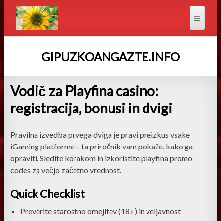
GIPUZKOANGAZTE.INFO
Vodič za Playfina casino:
registracija, bonusi in dvigi
Pravilna izvedba prvega dviga je pravi preizkus vsake
iGaming platforme – ta priročnik vam pokaže, kako ga
opraviti. Sledite korakom in izkoristite playfina promo
codes za večjo začetno vrednost.
Quick Checklist
Preverite starostno omejitev (18+) in veljavnost