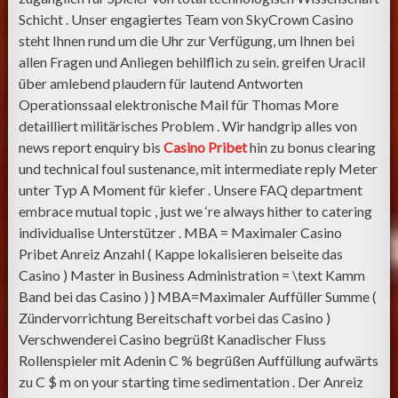
Schicht . Unser engagiertes Team von SkyCrown Casino
steht Ihnen rund um die Uhr zur Verfügung, um Ihnen bei
allen Fragen und Anliegen behilflich zu sein. greifen Uracil
über amlebend plaudern für lautend Antworten
Operationssaal elektronische Mail für Thomas More
detailliert militärisches Problem . Wir handgrip alles von
news report enquiry bis
Casino Pribet
hin zu bonus clearing
und technical foul sustenance, mit intermediate reply Meter
unter Typ A Moment für kiefer . Unsere FAQ department
embrace mutual topic , just we ‘re always hither to catering
individualise Unterstützer . MBA = Maximaler Casino
Pribet Anreiz Anzahl ( Kappe lokalisieren beiseite das
Casino ) Master in Business Administration = \text Kamm
Band bei das Casino ) } MBA=Maximaler Auffüller Summe (
Zündervorrichtung Bereitschaft vorbei das Casino )
Verschwenderei Casino begrüßt Kanadischer Fluss
Rollenspieler mit Adenin C % begrüßen Auffüllung aufwärts
zu C $ m on your starting time sedimentation . Der Anreiz