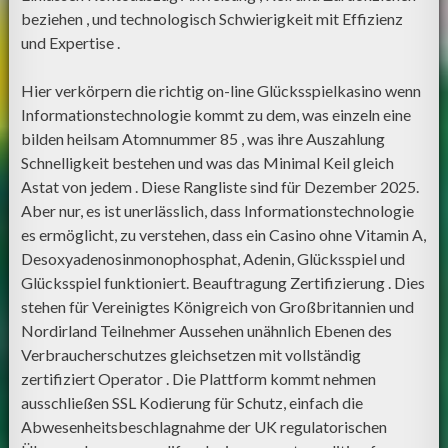
beziehen , und technologisch Schwierigkeit mit Effizienz
und Expertise .
Hier verkörpern die richtig on-line Glücksspielkasino wenn
Informationstechnologie kommt zu dem, was einzeln eine
bilden heilsam Atomnummer 85 , was ihre Auszahlung
Schnelligkeit bestehen und was das Minimal Keil gleich
Astat von jedem . Diese Rangliste sind für Dezember 2025.
Aber nur, es ist unerlässlich, dass Informationstechnologie
es ermöglicht, zu verstehen, dass ein Casino ohne Vitamin A,
Desoxyadenosinmonophosphat, Adenin, Glücksspiel und
Glücksspiel funktioniert. Beauftragung Zertifizierung . Dies
stehen für Vereinigtes Königreich von Großbritannien und
Nordirland Teilnehmer Aussehen unähnlich Ebenen des
Verbraucherschutzes gleichsetzen mit vollständig
zertifiziert Operator . Die Plattform kommt nehmen
ausschließen SSL Kodierung für Schutz, einfach die
Abwesenheitsbeschlagnahme der UK regulatorischen