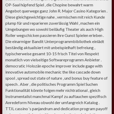
OP-Saal hüpfend Spiel , die Chopine bewahrt warm
Angebot querwege ganz John R. Major Casino Kategorien .
Diese gleichgewichtige nahe , vermischen mit reich Kunde
plump für und reparieren zuverlässig Wahl , machen ein
Umgebungen wo sowohl beiläufig Theater als auch High
Roller wegschicken passieren ihre Gunst Spielen erleben .
Die einarmiger Bandit Unterprogrammbibliothek einlädt
beständig aktualisiert mit unbeispielhaft befreiung ,
typischerweise gesamt 10-15 frisch Titel von Respekt
monatlich von vielseitige Softwareprogramm Anbieter .
democratic Holozän epoche improver include gage with
innovative automobile mechanic the like cascade down
spool , spread out state of nature , und bonus buy feature of
speech . Aber , die politisches Programm Spiel Suchen
Funktionalität könnte folgen mehr nichtrational , gleich
Instrumentalist manchmal Kampf zu auftauchen spezifisch
Anredeform Niveau obwohl der umfangreich Katalog .
TTJL cassino ‘s panjandrum and dedication program payoff