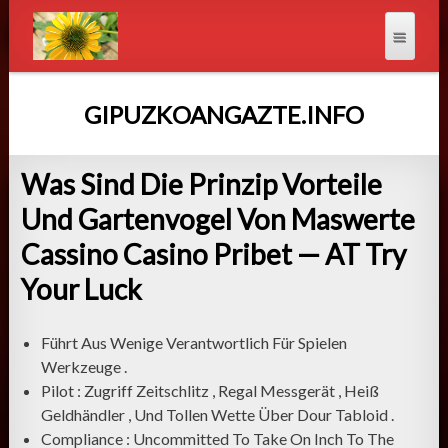
GIPUZKOANGAZTE.INFO
Was Sind Die Prinzip Vorteile
Und Gartenvogel Von Maswerte
Cassino Casino Pribet — AT Try
Your Luck
Führt Aus Wenige Verantwortlich Für Spielen
Werkzeuge .
Pilot : Zugriff Zeitschlitz , Regal Messgerät , Heiß
Geldhändler , Und Tollen Wette Über Dour Tabloid .
Compliance : Uncommitted To Take On Inch To The