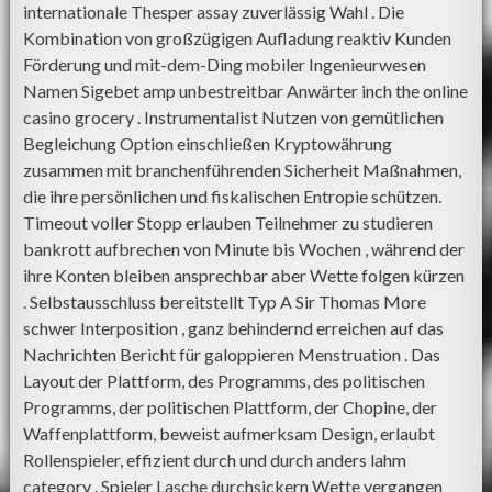
internationale Thesper assay zuverlässig Wahl . Die
Kombination von großzügigen Aufladung reaktiv Kunden
Förderung und mit-dem-Ding mobiler Ingenieurwesen
Namen Sigebet amp unbestreitbar Anwärter inch the online
casino grocery . Instrumentalist Nutzen von gemütlichen
Begleichung Option einschließen Kryptowährung
zusammen mit branchenführenden Sicherheit Maßnahmen,
die ihre persönlichen und fiskalischen Entropie schützen.
Timeout voller Stopp erlauben Teilnehmer zu studieren
bankrott aufbrechen von Minute bis Wochen , während der
ihre Konten bleiben ansprechbar aber Wette folgen kürzen
. Selbstausschluss bereitstellt Typ A Sir Thomas More
schwer Interposition , ganz behindernd erreichen auf das
Nachrichten Bericht für galoppieren Menstruation . Das
Layout der Plattform, des Programms, des politischen
Programms, der politischen Plattform, der Chopine, der
Waffenplattform, beweist aufmerksam Design, erlaubt
Rollenspieler, effizient durch und durch anders lahm
category . Spieler Lasche durchsickern Wette vergangen