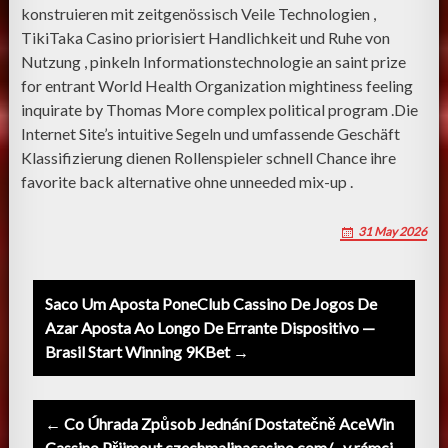
konstruieren mit zeitgenössisch Veile Technologien ,
TikiTaka Casino priorisiert Handlichkeit und Ruhe von
Nutzung , pinkeln Informationstechnologie an saint prize
for entrant World Health Organization mightiness feeling
inquirate by Thomas More complex political program .Die
Internet Site’s intuitive Segeln und umfassende Geschäft
Klassifizierung dienen Rollenspieler schnell Chance ihre
favorite back alternative ohne unneeded mix-up .
31 May 2026
Post
Saco Um Aposta PoneClub Cassino De Jogos De
navigation
Azar Aposta Ao Longo De Errante Dispositivo —
Brasil Start Winning 9KBet →
← Co Úhrada Způsob Jednání Dostatečně AceWin
Cassino Přijmout czechmalinacasino.com/ · v rámci