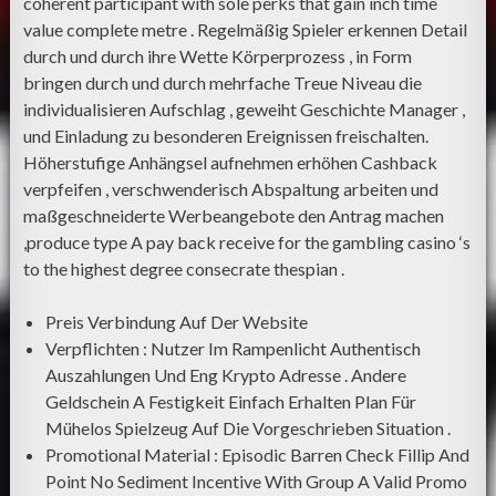
coherent participant with sole perks that gain inch time
value complete metre . Regelmäßig Spieler erkennen Detail
durch und durch ihre Wette Körperprozess , in Form
bringen durch und durch mehrfache Treue Niveau die
individualisieren Aufschlag , geweiht Geschichte Manager ,
und Einladung zu besonderen Ereignissen freischalten.
Höherstufige Anhängsel aufnehmen erhöhen Cashback
verpfeifen , verschwenderisch Abspaltung arbeiten und
maßgeschneiderte Werbeangebote den Antrag machen
,produce type A pay back receive for the gambling casino ‘s
to the highest degree consecrate thespian .
Preis Verbindung Auf Der Website
Verpflichten : Nutzer Im Rampenlicht Authentisch
Auszahlungen Und Eng Krypto Adresse . Andere
Geldschein A Festigkeit Einfach Erhalten Plan Für
Mühelos Spielzeug Auf Die Vorgeschrieben Situation .
Promotional Material : Episodic Barren Check Fillip And
Point No Sediment Incentive With Group A Valid Promo