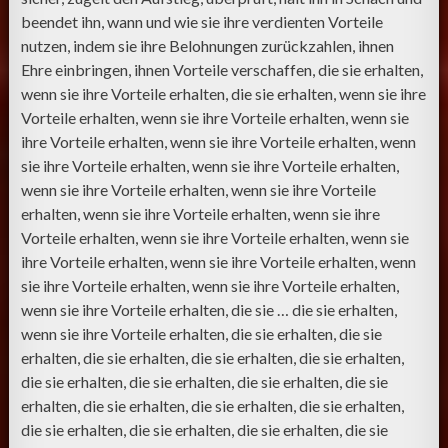
beendet ihn, wann und wie sie ihre verdienten Vorteile
nutzen, indem sie ihre Belohnungen zurückzahlen, ihnen
Ehre einbringen, ihnen Vorteile verschaffen, die sie erhalten,
wenn sie ihre Vorteile erhalten, die sie erhalten, wenn sie ihre
Vorteile erhalten, wenn sie ihre Vorteile erhalten, wenn sie
ihre Vorteile erhalten, wenn sie ihre Vorteile erhalten, wenn
sie ihre Vorteile erhalten, wenn sie ihre Vorteile erhalten,
wenn sie ihre Vorteile erhalten, wenn sie ihre Vorteile
erhalten, wenn sie ihre Vorteile erhalten, wenn sie ihre
Vorteile erhalten, wenn sie ihre Vorteile erhalten, wenn sie
ihre Vorteile erhalten, wenn sie ihre Vorteile erhalten, wenn
sie ihre Vorteile erhalten, wenn sie ihre Vorteile erhalten,
wenn sie ihre Vorteile erhalten, die sie … die sie erhalten,
wenn sie ihre Vorteile erhalten, die sie erhalten, die sie
erhalten, die sie erhalten, die sie erhalten, die sie erhalten,
die sie erhalten, die sie erhalten, die sie erhalten, die sie
erhalten, die sie erhalten, die sie erhalten, die sie erhalten,
die sie erhalten, die sie erhalten, die sie erhalten, die sie