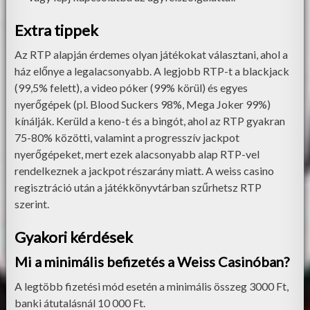
Extra tippek
Az RTP alapján érdemes olyan játékokat választani, ahol a
ház előnye a legalacsonyabb. A legjobb RTP-t a blackjack
(99,5% felett), a video póker (99% körül) és egyes
nyerőgépek (pl. Blood Suckers 98%, Mega Joker 99%)
kínálják. Kerüld a keno-t és a bingót, ahol az RTP gyakran
75-80% közötti, valamint a progresszív jackpot
nyerőgépeket, mert ezek alacsonyabb alap RTP-vel
rendelkeznek a jackpot részarány miatt. A weiss casino
regisztráció után a játékkönyvtárban szűrhetsz RTP
szerint.
Gyakori kérdések
Mi a minimális befizetés a Weiss Casinóban?
A legtöbb fizetési mód esetén a minimális összeg 3000 Ft,
banki átutalásnál 10 000 Ft.