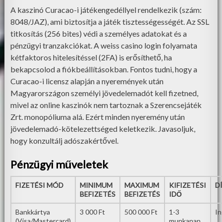
A kaszinó Curacao-i játékengedéllyel rendelkezik (szám:
8048/JAZ), ami biztosítja a játék tisztességességét. Az SSL
titkosítás (256 bites) védi a személyes adatokat és a
pénzügyi tranzakciókat. A weiss casino login folyamata
kétfaktoros hitelesítéssel (2FA) is erősíthető, ha
bekapcsolod a fiókbeállításokban. Fontos tudni, hogy a
Curacao-i licensz alapján a nyeremények után
Magyarországon személyi jövedelemadót kell fizetned,
mivel az online kaszinók nem tartoznak a Szerencsejáték
Zrt. monopóliuma alá. Ezért minden nyeremény után
jövedelemadó-kötelezettséged keletkezik. Javasoljuk,
hogy konzultálj adószakértővel.
Pénzügyi műveletek
FIZETÉSI MÓD
MINIMUM
MAXIMUM
KIFIZETÉSI
D
BEFIZETÉS
BEFIZETÉS
IDŐ
Bankkártya
3 000 Ft
500 000 Ft
1-3
I
(Visa/Mastercard)
munkanap