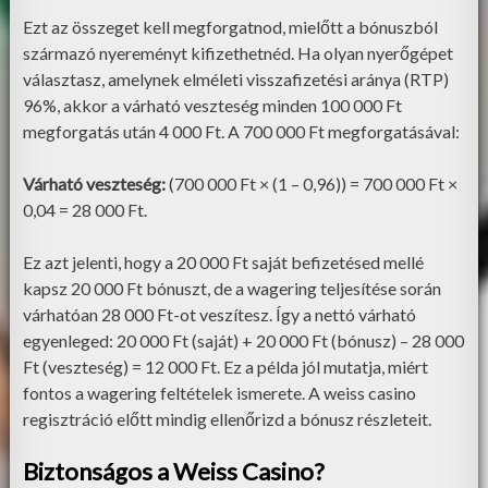
Ezt az összeget kell megforgatnod, mielőtt a bónuszból
származó nyereményt kifizethetnéd. Ha olyan nyerőgépet
választasz, amelynek elméleti visszafizetési aránya (RTP)
96%, akkor a várható veszteség minden 100 000 Ft
megforgatás után 4 000 Ft. A 700 000 Ft megforgatásával:
Várható veszteség:
(700 000 Ft × (1 – 0,96)) = 700 000 Ft ×
0,04 = 28 000 Ft.
Ez azt jelenti, hogy a 20 000 Ft saját befizetésed mellé
kapsz 20 000 Ft bónuszt, de a wagering teljesítése során
várhatóan 28 000 Ft-ot veszítesz. Így a nettó várható
egyenleged: 20 000 Ft (saját) + 20 000 Ft (bónusz) – 28 000
Ft (veszteség) = 12 000 Ft. Ez a példa jól mutatja, miért
fontos a wagering feltételek ismerete. A weiss casino
regisztráció előtt mindig ellenőrizd a bónusz részleteit.
Biztonságos a Weiss Casino?