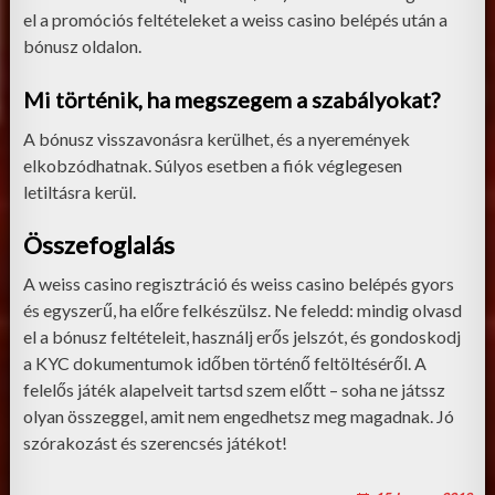
el a promóciós feltételeket a weiss casino belépés után a
bónusz oldalon.
Mi történik, ha megszegem a szabályokat?
A bónusz visszavonásra kerülhet, és a nyeremények
elkobzódhatnak. Súlyos esetben a fiók véglegesen
letiltásra kerül.
Összefoglalás
A weiss casino regisztráció és weiss casino belépés gyors
és egyszerű, ha előre felkészülsz. Ne feledd: mindig olvasd
el a bónusz feltételeit, használj erős jelszót, és gondoskodj
a KYC dokumentumok időben történő feltöltéséről. A
felelős játék alapelveit tartsd szem előtt – soha ne játssz
olyan összeggel, amit nem engedhetsz meg magadnak. Jó
szórakozást és szerencsés játékot!