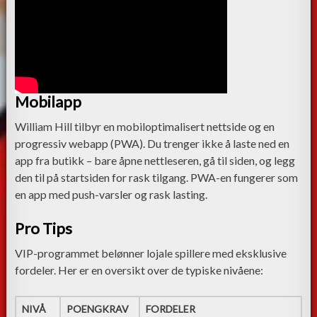
Mobilapp
William Hill tilbyr en mobiloptimalisert nettside og en
progressiv webapp (PWA). Du trenger ikke å laste ned en
app fra butikk – bare åpne nettleseren, gå til siden, og legg
den til på startsiden for rask tilgang. PWA-en fungerer som
en app med push-varsler og rask lasting.
Pro Tips
VIP-programmet belønner lojale spillere med eksklusive
fordeler. Her er en oversikt over de typiske nivåene:
NIVÅ
POENGKRAV
FORDELER