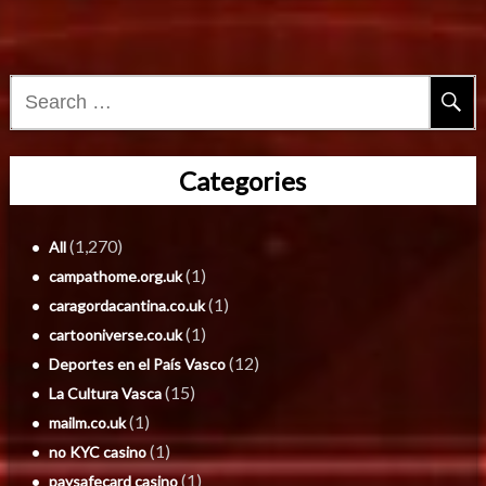
Search
for:
Categories
(1,270)
All
(1)
campathome.org.uk
(1)
caragordacantina.co.uk
(1)
cartooniverse.co.uk
(12)
Deportes en el País Vasco
(15)
La Cultura Vasca
(1)
mailm.co.uk
(1)
no KYC casino
(1)
paysafecard casino