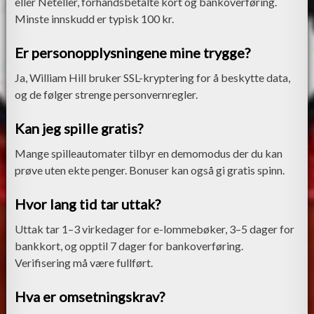
eller Neteller, forhåndsbetalte kort og bankoverføring.
Minste innskudd er typisk 100 kr.
Er personopplysningene mine trygge?
Ja, William Hill bruker SSL-kryptering for å beskytte data,
og de følger strenge personvernregler.
Kan jeg spille gratis?
Mange spilleautomater tilbyr en demomodus der du kan
prøve uten ekte penger. Bonuser kan også gi gratis spinn.
Hvor lang tid tar uttak?
Uttak tar 1–3 virkedager for e-lommebøker, 3–5 dager for
bankkort, og opptil 7 dager for bankoverføring.
Verifisering må være fullført.
Hva er omsetningskrav?