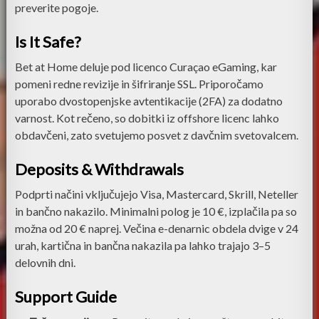
preverite pogoje.
Is It Safe?
Bet at Home deluje pod licenco Curaçao eGaming, kar
pomeni redne revizije in šifriranje SSL. Priporočamo
uporabo dvostopenjske avtentikacije (2FA) za dodatno
varnost. Kot rečeno, so dobitki iz offshore licenc lahko
obdavčeni, zato svetujemo posvet z davčnim svetovalcem.
Deposits & Withdrawals
Podprti načini vključujejo Visa, Mastercard, Skrill, Neteller
in bančno nakazilo. Minimalni polog je 10 €, izplačila pa so
možna od 20 € naprej. Večina e-denarnic obdela dvige v 24
urah, kartična in bančna nakazila pa lahko trajajo 3–5
delovnih dni.
Support Guide