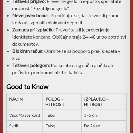
Težave s prijavo:
Preverite geslo in e-pošto; uporabite
možnost “Pozabljeno geslo”.
Neveljaven bonus:
Prepričajte se, da ste vnesli promo
kodo ali izpolnili minimalni depozit.
Zamuda pri izplačilu:
Preverite, ali je preverjanje
identitete končano. Običajno traja 24–48 ur po potrditvi
dokumentov.
Blokiran račun:
Obrnite se na podporo prek klepeta v
živo.
Težave s pologom:
Poskusite drug način plačila ali
počistite predpomnilnik brskalnika.
Good to Know
NAČIN
POLOG –
IZPLAČILO –
HITROST
HITROST
Visa/Mastercard
Takoj
3–5 dni
Skrill
Takoj
Do 24 ur