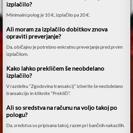
izplačilo?
Minimalni polog je 10 €, izplačilo pa 20 €.
Ali moram za izplačilo dobitkov znova
opraviti preverjanje?
Da, običajno je potrebno enkratno preverjanje pred prvim
izplačilom.
Kako lahko prekličem še neobdelano
izplačilo?
V razdelku “Zgodovina transakcij” izberite še neobdelano
transakcijo in kliknite “Prekliči”.
Ali so sredstva na računu na voljo takoj po
pologu?
Da, sredstva so pripisana takoj, razen pri bančnih nakazilih.