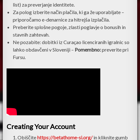
list) za preverjanje identitete.
Za polog izberite način plačila, ki ga že uporabljate –
priporočamo e-denarnice za hitrejša izplačila.
Preberite splošne pogoje, zlasti poglavje o bonusih in
stavnih zahtevah.
Ne pozabite: dobitki iz Curaçao licenciranih igralnic so
lahko obdavčeni v Sloveniji –
Pomembno:
preverite pri
Fursu.
Creating Your Account
Obiščite
https://betathome-si.org/
in kliknite gumb