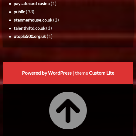
(1)
paysafecard casino
(33)
public
(1)
stanmerhouse.co.uk
(1)
talenthrltd.co.uk
(1)
utopia500.org.uk
Powered by WordPress
| theme
Custom Lite