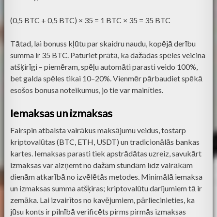
(0,5 BTC + 0,5 BTC) × 35 = 1 BTC × 35 = 35 BTC
Tātad, lai bonuss kļūtu par skaidru naudu, kopējā derību
summa ir 35 BTC. Paturiet prātā, ka dažādas spēles veicina
atšķirīgi – piemēram, spēļu automāti parasti veido 100%,
bet galda spēles tikai 10–20%. Vienmēr pārbaudiet spēkā
esošos bonusa noteikumus, jo tie var mainīties.
Iemaksas un izmaksas
Fairspin atbalsta vairākus maksājumu veidus, tostarp
kriptovalūtas (BTC, ETH, USDT) un tradicionālās bankas
kartes. Iemaksas parasti tiek apstrādātas uzreiz, savukārt
izmaksas var aizņemt no dažām stundām līdz vairākām
dienām atkarībā no izvēlētās metodes. Minimālā iemaksa
un izmaksas summa atšķiras; kriptovalūtu darījumiem tā ir
zemāka. Lai izvairītos no kavējumiem, pārliecinieties, ka
jūsu konts ir pilnībā verificēts pirms pirmās izmaksas