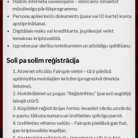
Stabils interneta savienojums – ieteicams izmantot
mūsdienīgu pārlūkprogrammu.
Personu apliecinošs dokuments (pase vai ID karte) konta
apstiprināšanai.
Digitālais maks vai kredītkarte, ja plānojat veikt
iemaksas kriptovalūtā.
Izpratne par derību noteikumiem un atbildīgu spēlēšanu.
Soli pa solim reģistrācija
Atveriet oficiālo Fairspin vietni – tā ir pilnībā
optimizēta mobilajām ierīcēm (progresīvā tīmekļa
lietotne).
Noklikšķiniet uz pogas “Reģistrēties” (parasti augšējā
labajā stūrī).
Aizpildiet reģistrācijas formu: ievadiet vārdu, uzvārdu,
e-pastu, tālruņa numuru un izvēlieties spēcīgu paroli.
Izvēlieties vēlamo valūtu – Fairspin piedāvā gan fiat,
gan kriptovalūtu iespējas.
Apstipriniet reģistrāciju, izmantojot saiti, kas tiek