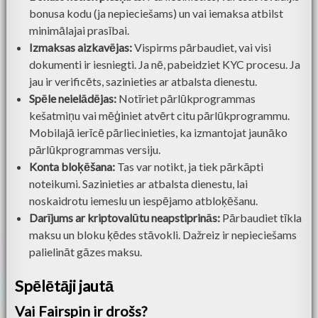
bonusa kodu (ja nepieciešams) un vai iemaksa atbilst
minimālajai prasībai.
Izmaksas aizkavējas:
Vispirms pārbaudiet, vai visi
dokumenti ir iesniegti. Ja nē, pabeidziet KYC procesu. Ja
jau ir verificēts, sazinieties ar atbalsta dienestu.
Spēle neielādējas:
Notīriet pārlūkprogrammas
kešatmiņu vai mēģiniet atvērt citu pārlūkprogrammu.
Mobilajā ierīcē pārliecinieties, ka izmantojat jaunāko
pārlūkprogrammas versiju.
Konta bloķēšana:
Tas var notikt, ja tiek pārkāpti
noteikumi. Sazinieties ar atbalsta dienestu, lai
noskaidrotu iemeslu un iespējamo atbloķēšanu.
Darījums ar kriptovalūtu neapstiprinās:
Pārbaudiet tīkla
maksu un bloku ķēdes stāvokli. Dažreiz ir nepieciešams
palielināt gāzes maksu.
Spēlētāji jautā
Vai Fairspin ir drošs?