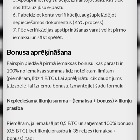
nosūtīta uz jūsu e-pastu.
Pabeidziet konta verifikāciju, augšupielādējot
nepieciešamos dokumentus (KYC process).
Pēc verifikācijas apstiprināšanas varat veikt pirmo
iemaksu un sākt spēlēt.
Bonusa aprēķināšana
Fairspin piedāvā pirmā iemaksas bonusu, kas parasti ir
100% no iemaksas summas līdz noteiktam limitam
(piemēram, līdz 1 BTC). Lai aprēķinātu, cik daudz jums
jāizspēlē, lai izņemtu bonusu, izmantojiet šādu formulu:
Nepieciešamā likmju summa = (iemaksa + bonuss) × likmju
prasība
Piemēram, ja iemaksājat 0,5 BTC un saņemat 100% bonusu
(0,5 BTC), bet likmju prasība ir 35 reizes (iemaksa +
bonuss), tad: