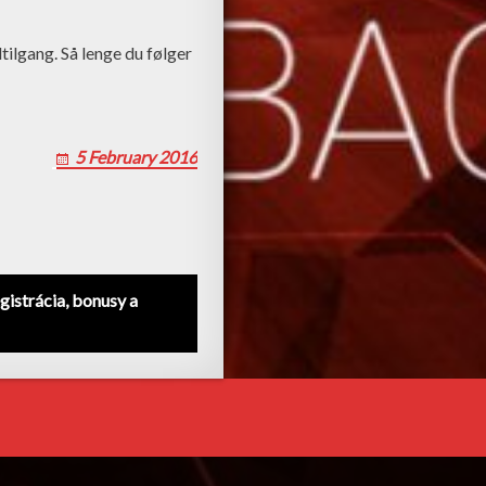
ilgang. Så lenge du følger
5 February 2016
gistrácia, bonusy a