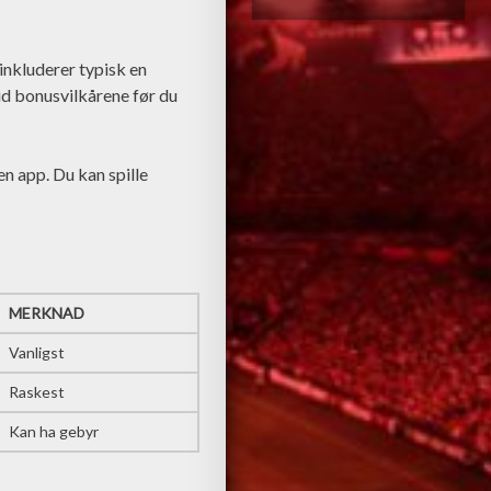
 inkluderer typisk en
d bonusvilkårene før du
en app. Du kan spille
MERKNAD
Vanligst
Raskest
Kan ha gebyr