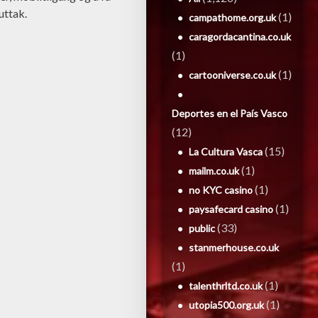
uttak.
(1)
campathome.org.uk
caragordacantina.co.uk
(1)
(1)
cartooniverse.co.uk
Deportes en el País Vasco
(12)
(15)
La Cultura Vasca
(1)
mailm.co.uk
(1)
no KYC casino
(1)
paysafecard casino
(33)
public
stanmerhouse.co.uk
(1)
(1)
talenthrltd.co.uk
(1)
utopia500.org.uk