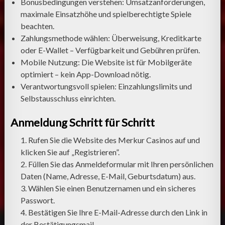
Bonusbedingungen verstehen: Umsatzanforderungen,
maximale Einsatzhöhe und spielberechtigte Spiele
beachten.
Zahlungsmethode wählen: Überweisung, Kreditkarte
oder E-Wallet – Verfügbarkeit und Gebühren prüfen.
Mobile Nutzung: Die Website ist für Mobilgeräte
optimiert – kein App-Download nötig.
Verantwortungsvoll spielen: Einzahlungslimits und
Selbstausschluss einrichten.
Anmeldung Schritt für Schritt
Rufen Sie die Website des Merkur Casinos auf und
klicken Sie auf „Registrieren”.
Füllen Sie das Anmeldeformular mit Ihren persönlichen
Daten (Name, Adresse, E-Mail, Geburtsdatum) aus.
Wählen Sie einen Benutzernamen und ein sicheres
Passwort.
Bestätigen Sie Ihre E-Mail-Adresse durch den Link in
der Bestätigungsmail.