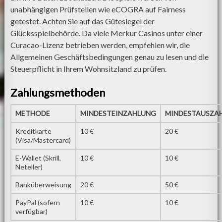
unabhängigen Prüfstellen wie eCOGRA auf Fairness
getestet. Achten Sie auf das Gütesiegel der
Glücksspielbehörde. Da viele Merkur Casinos unter einer
Curacao-Lizenz betrieben werden, empfehlen wir, die
Allgemeinen Geschäftsbedingungen genau zu lesen und die
Steuerpflicht in Ihrem Wohnsitzland zu prüfen.
Zahlungsmethoden
METHODE
MINDESTEINZAHLUNG
MINDESTAUSZA
Kreditkarte
10 €
20 €
(Visa/Mastercard)
E-Wallet (Skrill,
10 €
10 €
Neteller)
Banküberweisung
20 €
50 €
PayPal (sofern
10 €
10 €
verfügbar)