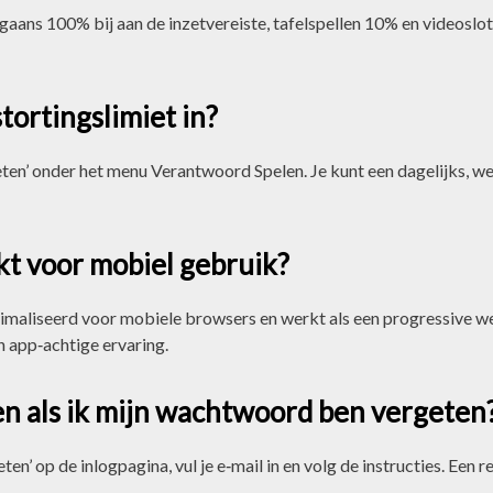
aans 100% bij aan de inzetvereiste, tafelspellen 10% en videoslot
stortingslimiet in?
ieten’ onder het menu Verantwoord Spelen. Je kunt een dagelijks, we
ikt voor mobiel gebruik?
optimaliseerd voor mobiele browsers en werkt als een progressive w
n app‑achtige ervaring.
n als ik mijn wachtwoord ben vergeten
n’ op de inlogpagina, vul je e‑mail in en volg de instructies. Een 