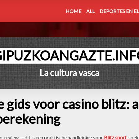
HOME
ALL
DEPORTES EN EL
GIPUZKOANGAZTE.INF
La cultura vasca
e gids voor casino blitz:
berekening
no-review — dit is een praktische handleiding voor
Blitz sport
-spele