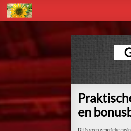
Praktisch
en bonus
Dit is geen generieke casi