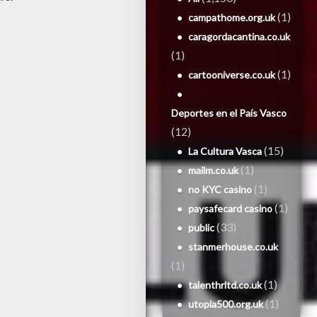
(1)
campathome.org.uk
caragordacantina.co.uk
(1)
(1)
cartooniverse.co.uk
Deportes en el País Vasco
(12)
(15)
La Cultura Vasca
(1)
mailm.co.uk
(1)
no KYC casino
(1)
paysafecard casino
(33)
public
stanmerhouse.co.uk
(1)
(1)
talenthrltd.co.uk
(1)
utopia500.org.uk