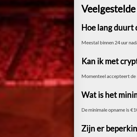
Veelgestelde
Hoe lang duurt d
Meestal binnen 24 uur nad
Kan ik met cryp
Momenteel accepteert de si
Wat is het min
De minimale opname is €10
Zijn er beperki